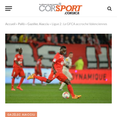
Accueil
»
Pallò
»
Gazélec Aiacciu
»
Ligue 2 : Le GFCA accroche Valenciennes
GAZÉLEC AIACCIU