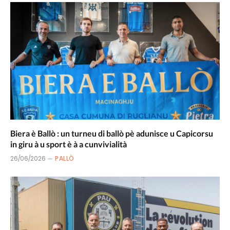
Biera è Ballò : un turneu di ballò pè adunisce u Capicorsu
in giru à u sport è à a cunvivialità
26/06/2026
PALLÒ