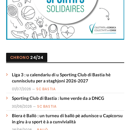
CHRONO
24/24
Liga 3 : u calendariu di u Sporting Club di Bastia hè
cunnisciutu per a staghjoni 2026-2027
01/07/2026
SC BASTIA
Sporting Club di Bastia : lume verde da a DNCG
30/06/2026
SC BASTIA
Biera è Ballò : un turneu di ballò pè adunisce u Capicorsu
in giru à u sport è à a cunvivialità
26/06/2026
PALLÒ