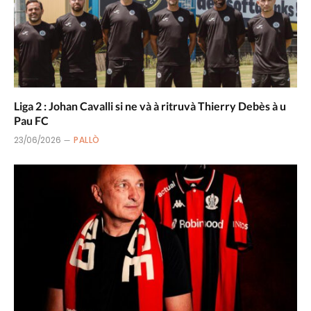
Liga 2 : Johan Cavalli si ne và à ritruvà Thierry Debès à u
Pau FC
23/06/2026
PALLÒ