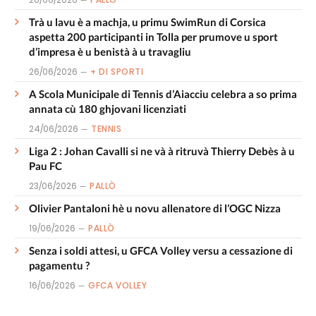
Trà u lavu è a machja, u primu SwimRun di Corsica
aspetta 200 participanti in Tolla per prumove u sport
d’impresa è u benistà à u travagliu
26/06/2026
+ DI SPORTI
A Scola Municipale di Tennis d’Aiacciu celebra a so prima
annata cù 180 ghjovani licenziati
24/06/2026
TENNIS
Liga 2 : Johan Cavalli si ne và à ritruvà Thierry Debès à u
Pau FC
23/06/2026
PALLÒ
Olivier Pantaloni hè u novu allenatore di l’OGC Nizza
19/06/2026
PALLÒ
Senza i soldi attesi, u GFCA Volley versu a cessazione di
pagamentu ?
16/06/2026
GFCA VOLLEY