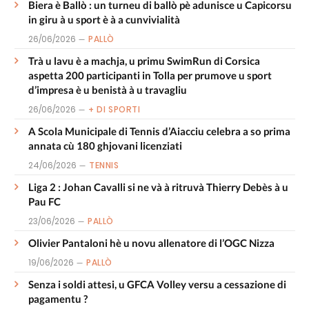
Biera è Ballò : un turneu di ballò pè adunisce u Capicorsu
in giru à u sport è à a cunvivialità
26/06/2026
PALLÒ
Trà u lavu è a machja, u primu SwimRun di Corsica
aspetta 200 participanti in Tolla per prumove u sport
d’impresa è u benistà à u travagliu
26/06/2026
+ DI SPORTI
A Scola Municipale di Tennis d’Aiacciu celebra a so prima
annata cù 180 ghjovani licenziati
24/06/2026
TENNIS
Liga 2 : Johan Cavalli si ne và à ritruvà Thierry Debès à u
Pau FC
23/06/2026
PALLÒ
Olivier Pantaloni hè u novu allenatore di l’OGC Nizza
19/06/2026
PALLÒ
Senza i soldi attesi, u GFCA Volley versu a cessazione di
pagamentu ?