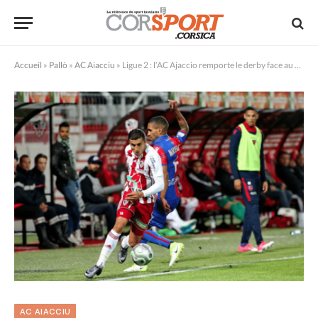
Accueil
»
Pallò
»
AC Aiacciu
»
Ligue 2 : l’AC Ajaccio remporte le derby face au GFCA (2-0)
AC AIACCIU