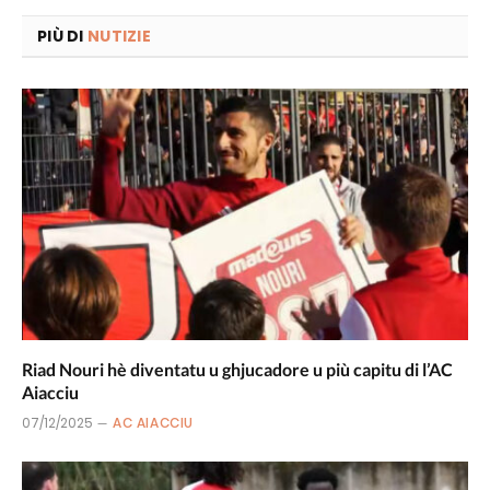
PIÙ DI
NUTIZIE
Riad Nouri hè diventatu u ghjucadore u più capitu di l’AC
Aiacciu
07/12/2025
AC AIACCIU