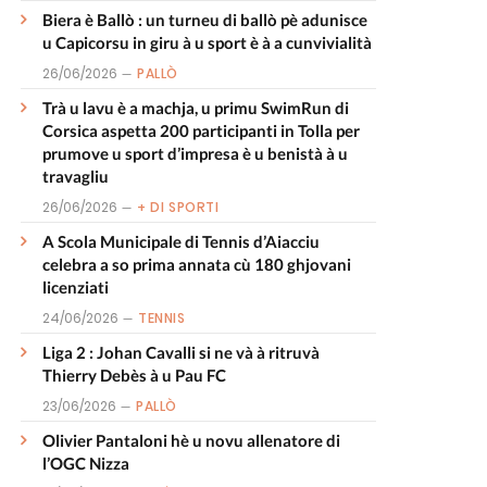
Biera è Ballò : un turneu di ballò pè adunisce
u Capicorsu in giru à u sport è à a cunvivialità
26/06/2026
PALLÒ
Trà u lavu è a machja, u primu SwimRun di
Corsica aspetta 200 participanti in Tolla per
prumove u sport d’impresa è u benistà à u
travagliu
26/06/2026
+ DI SPORTI
A Scola Municipale di Tennis d’Aiacciu
celebra a so prima annata cù 180 ghjovani
licenziati
24/06/2026
TENNIS
Liga 2 : Johan Cavalli si ne và à ritruvà
Thierry Debès à u Pau FC
23/06/2026
PALLÒ
Olivier Pantaloni hè u novu allenatore di
l’OGC Nizza