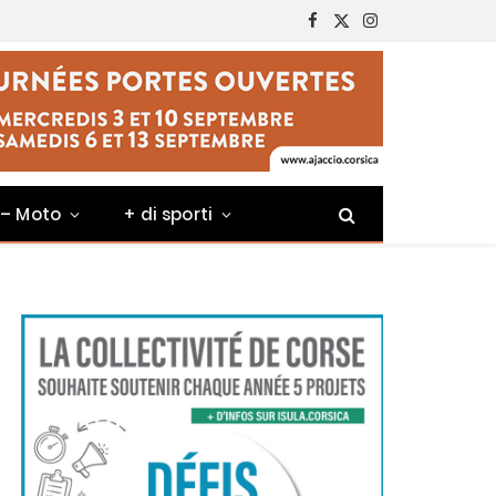
Facebook
X
Instagram
(Twitter)
 – Moto
+ di sporti