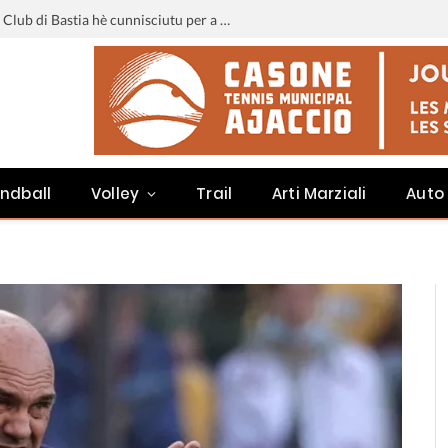
Liga 3 : u calendariu di u Sporting Club di Bastia hè cunnisciutu per a staghjoni 2026-2027
ndball
Volley
Trail
Arti Marziali
Auto