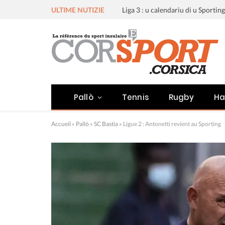
ULTIME NUTIZIE
Pallò
Tennis
Rugby
Ha
Accueil
»
Pallò
»
SC Bastia
»
Ligue 2 : Antonetti revient au Sporting