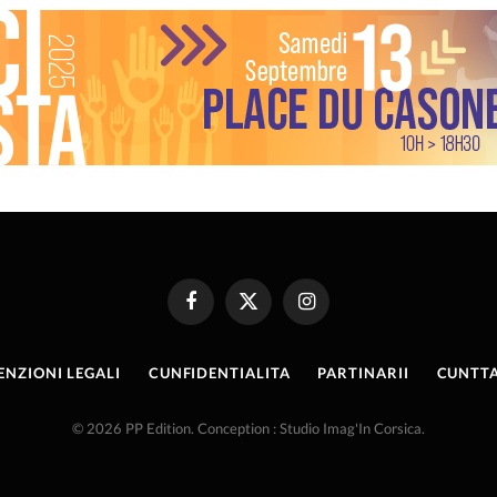
Facebook
X
Instagram
(Twitter)
ENZIONI LEGALI
CUNFIDENTIALITA
PARTINARII
CUNTTA
© 2026 PP Edition. Conception : Studio Imag'In Corsica.