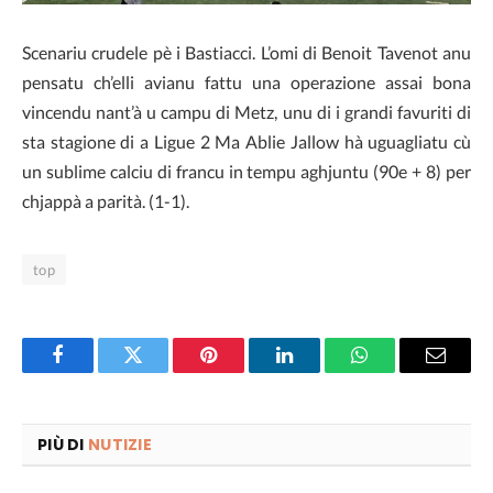
Scenariu crudele pè i Bastiacci. L’omi di Benoit Tavenot anu
pensatu ch’elli avianu fattu una operazione assai bona
vincendu nant’à u campu di Metz, unu di i grandi favuriti di
sta stagione di a Ligue 2 Ma Ablie Jallow hà uguagliatu cù
un sublime calciu di francu in tempu aghjuntu (90e + 8) per
chjappà a parità. (1-1).
top
Facebook
Twitter
Pinterest
LinkedIn
WhatsApp
Email
PIÙ DI
NUTIZIE