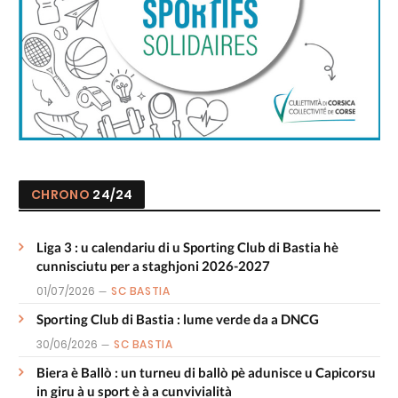
CHRONO
24/24
Liga 3 : u calendariu di u Sporting Club di Bastia hè
cunnisciutu per a staghjoni 2026-2027
01/07/2026
SC BASTIA
Sporting Club di Bastia : lume verde da a DNCG
30/06/2026
SC BASTIA
Biera è Ballò : un turneu di ballò pè adunisce u Capicorsu
in giru à u sport è à a cunvivialità