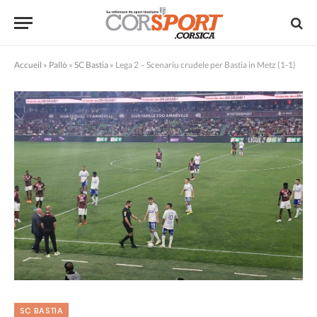
Accueil
»
Pallò
»
SC Bastia
»
Lega 2 – Scenariu crudele per Bastia in Metz (1-1)
SC BASTIA