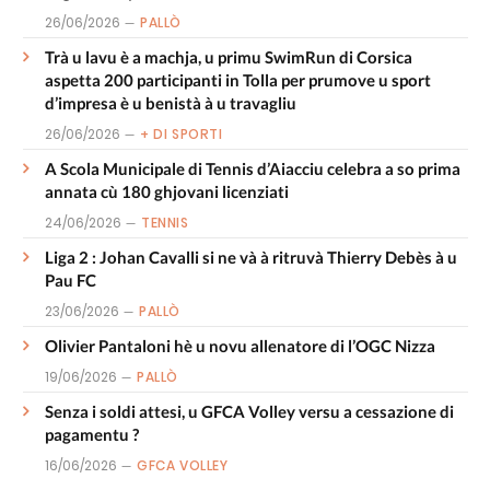
26/06/2026
PALLÒ
Trà u lavu è a machja, u primu SwimRun di Corsica
aspetta 200 participanti in Tolla per prumove u sport
d’impresa è u benistà à u travagliu
26/06/2026
+ DI SPORTI
A Scola Municipale di Tennis d’Aiacciu celebra a so prima
annata cù 180 ghjovani licenziati
24/06/2026
TENNIS
Liga 2 : Johan Cavalli si ne và à ritruvà Thierry Debès à u
Pau FC
23/06/2026
PALLÒ
Olivier Pantaloni hè u novu allenatore di l’OGC Nizza
19/06/2026
PALLÒ
Senza i soldi attesi, u GFCA Volley versu a cessazione di
pagamentu ?
16/06/2026
GFCA VOLLEY