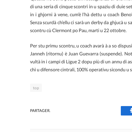
di una seria di cinque scontri in u spaziu di duie 
in i ghjorni à vene, cum’è l’hà dettu u coach Ben
Senza scurdà ch’ellu ci sarà un derby da ghjucà u s
scontru cù Clermont po Pau, marti u 22 ottobre.
Per stu primu scontru, u coach avarà à a so dispus
Janneh (ritornu) è Juan Guevarra (suspende). Nota
vultà in i campi di Ligue 2 dopu più di un annu di ass
chì u difensore cintrali, 100% operativu sicondu u so
top
PARTAGER.