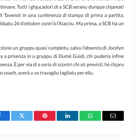
settimane. Tutti i ghjucadori di a SCB seranu dunque chjamati
oît Tavenot in una cunferenza di stampa di prima a partita.
abbatu 26 d’ottobre contr’à l’Aiacciu. Ma prima, a SCB hà un
izione un gruppu quasi cumpletu, salvu l’absenza di Jocelyn
 a prisenza in u gruppu di Dumè Guidi, chì puderia infine
enza. È per via di a seria di scontri chì sò previsti, hè chjaru
 coach, averà u so travagliu tagliatu per ellu.
Facebook
Twitter
Pinterest
LinkedIn
WhatsApp
Email