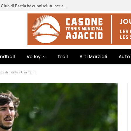
Liga 3 : u calendariu di u Sporting Club di Bastia hè cunnisciutu per a staghjoni 2026-2027
ndball
Volley
Trail
Arti Marziali
Auto
tia di fronte à Clermont