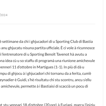
0/2024
è settimane da chì i ghjucadori di u Sporting Club di Bastia
 anu ghjucatu nisuna partita ufficiale. È ci vole à ricunnosce
ì l’entrenatore di u Sporting Benoît Tavenot hà avutu a
na idea cù u so staffu di programà una riunione amichevule
venneri 11 d’ottobre in Martigues (1-1). In più di dà u
mpu di ghjocu à i ghjucadori chì tornanu da a ferita, cum’è
ynadier è Guidi, s’hè risultatu chì stu scontru, ancu s’ellu
 amichevule, permette à i Bastiaisi di scaccià un pocu di
 stu vennari 18 d’ottobre (20 ore) à Furiani, marca l’iniziu