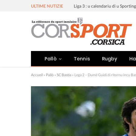
ULTIME NUTIZIE
Pallò
Tennis
Rugby
Ha
Accueil
»
Pallò
»
SC Bastia
»
Lega 2 – Dumé Guidi di ritornu incu Bas