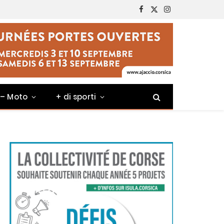
Facebook
X
Instagram
(Twitter)
 – Moto
+ di sporti