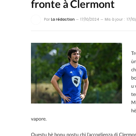
fronte à Clermont
Par
La rédaction
17/10/2024
Mis à jour :
17/1
Tr
ùn
ch
bo
u 
te
Me
hè
vapore.
Questu hè bonu postu chì l’accoglienza di Clermont