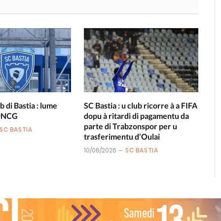
b di Bastia : lume
SC Bastia : u club ricorre à a FIFA
 DNCG
dopu à ritardi di pagamentu da
parte di Trabzonspor per u
SC BASTIA
trasferimentu d’Oulai
10/06/2026
SC BASTIA