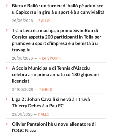
Biera è Ballò : un turneu di ballò pè adunisce
u Capicorsu in giru à u sport è à a cunvivialità
26/06/2026
PALLÒ
Trà u lavu è a machja, u primu SwimRun di
Corsica aspetta 200 participanti in Tolla per
prumove u sport d’impresa è u benistà à u
travagliu
26/06/2026
+ DI SPORTI
A Scola Municipale di Tennis d’Aiacciu
celebra a so prima annata cù 180 ghjovani
licenziati
24/06/2026
TENNIS
Liga 2 : Johan Cavalli si ne và à ritruvà
Thierry Debès à u Pau FC
23/06/2026
PALLÒ
Olivier Pantaloni hè u novu allenatore di
l’OGC Nizza