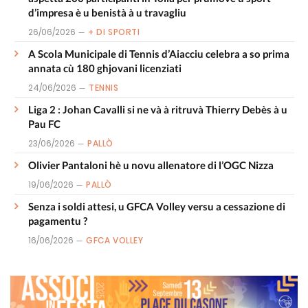
d’impresa è u benistà à u travagliu
26/06/2026
+ DI SPORTI
A Scola Municipale di Tennis d’Aiacciu celebra a so prima
annata cù 180 ghjovani licenziati
24/06/2026
TENNIS
Liga 2 : Johan Cavalli si ne và à ritruvà Thierry Debès à u
Pau FC
23/06/2026
PALLÒ
Olivier Pantaloni hè u novu allenatore di l’OGC Nizza
19/06/2026
PALLÒ
Senza i soldi attesi, u GFCA Volley versu a cessazione di
pagamentu ?
16/06/2026
GFCA VOLLEY