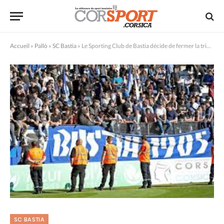
Accueil
»
Pallò
»
SC Bastia
»
Le Sporting Club de Bastia décide de fermer la tribune Est !
SC BASTIA