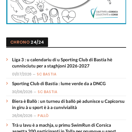
CHRONO
24/24
Liga 3 : u calendariu di u Sporting Club di Bastia hè
cunnisciutu per a staghjoni 2026-2027
01/07/2026
SC BASTIA
Sporting Club di Bastia : lume verde da a DNCG
30/06/2026
SC BASTIA
Biera è Ballò : un turneu di ballò pè adunisce u Capicorsu
in giru à u sport è à a cunvivialità
26/06/2026
PALLÒ
Trà u lavu è a machja, u primu SwimRun di Corsica
aspetta 200 participanti in Tolla per prumove u sport