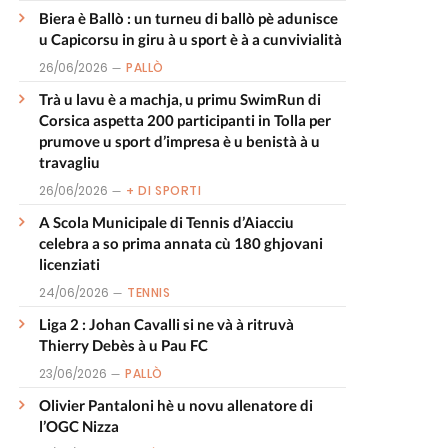
Biera è Ballò : un turneu di ballò pè adunisce
u Capicorsu in giru à u sport è à a cunvivialità
26/06/2026
PALLÒ
Trà u lavu è a machja, u primu SwimRun di
Corsica aspetta 200 participanti in Tolla per
prumove u sport d’impresa è u benistà à u
travagliu
26/06/2026
+ DI SPORTI
A Scola Municipale di Tennis d’Aiacciu
celebra a so prima annata cù 180 ghjovani
licenziati
24/06/2026
TENNIS
Liga 2 : Johan Cavalli si ne và à ritruvà
Thierry Debès à u Pau FC
23/06/2026
PALLÒ
Olivier Pantaloni hè u novu allenatore di
l’OGC Nizza