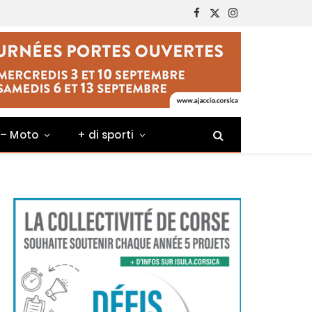
Facebook
X
Instagram
(Twitter)
 – Moto
+ di sporti