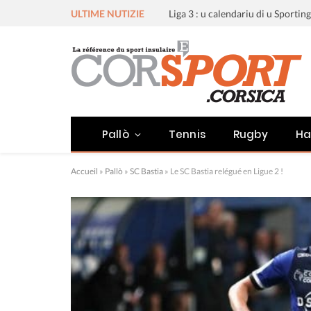
ULTIME NUTIZIE
Pallò
Tennis
Rugby
Ha
Accueil
»
Pallò
»
SC Bastia
»
Le SC Bastia relégué en Ligue 2 !