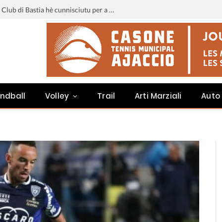
Liga 3 : u calendariu di u Sporting Club di Bastia hè cunnisciutu per a staghjoni 2026-2027
ndball
Volley
Trail
Arti Marziali
Auto