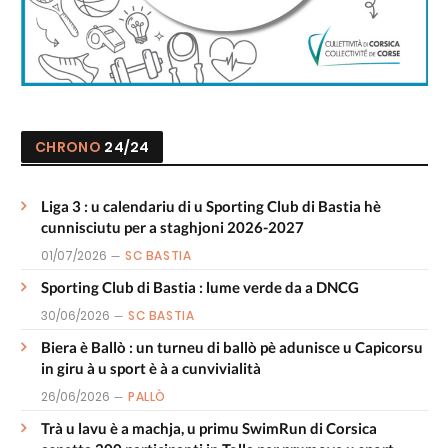
CHRONO
24/24
Liga 3 : u calendariu di u Sporting Club di Bastia hè
cunnisciutu per a staghjoni 2026-2027
01/07/2026
SC BASTIA
Sporting Club di Bastia : lume verde da a DNCG
30/06/2026
SC BASTIA
Biera è Ballò : un turneu di ballò pè adunisce u Capicorsu
in giru à u sport è à a cunvivialità
26/06/2026
PALLÒ
Trà u lavu è a machja, u primu SwimRun di Corsica