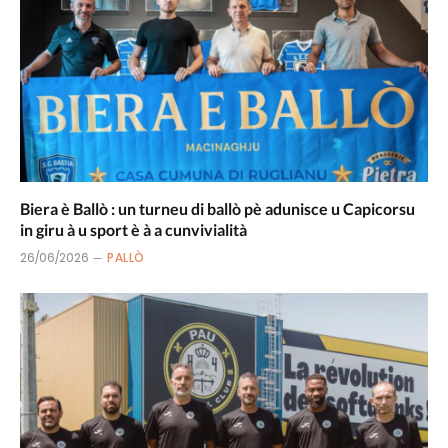
Biera è Ballò : un turneu di ballò pè adunisce u Capicorsu
in giru à u sport è à a cunvivialità
26/06/2026
PALLÒ