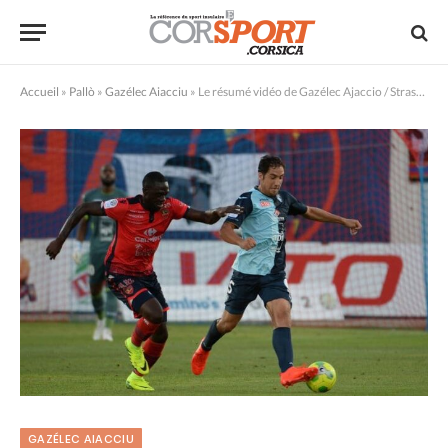
Accueil
»
Pallò
»
Gazélec Aiacciu
»
Le résumé vidéo de Gazélec Ajaccio / Strasbourg (1-1)
GAZÉLEC AIACCIU