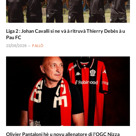
Liga 2 : Johan Cavalli si ne và à ritruvà Thierry Debès à u
Pau FC
23/06/2026
PALLÒ
Olivier Pantaloni hè u novu allenatore di l’OGC Nizza