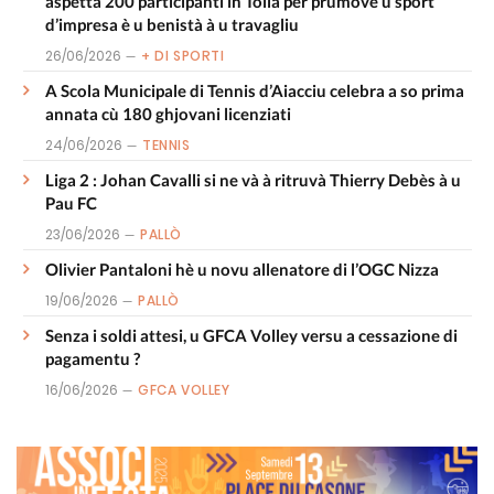
aspetta 200 participanti in Tolla per prumove u sport
d’impresa è u benistà à u travagliu
26/06/2026
+ DI SPORTI
A Scola Municipale di Tennis d’Aiacciu celebra a so prima
annata cù 180 ghjovani licenziati
24/06/2026
TENNIS
Liga 2 : Johan Cavalli si ne và à ritruvà Thierry Debès à u
Pau FC
23/06/2026
PALLÒ
Olivier Pantaloni hè u novu allenatore di l’OGC Nizza
19/06/2026
PALLÒ
Senza i soldi attesi, u GFCA Volley versu a cessazione di
pagamentu ?
16/06/2026
GFCA VOLLEY