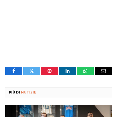
Facebook
Twitter
Pinterest
LinkedIn
WhatsApp
Email
PIÙ DI
NUTIZIE