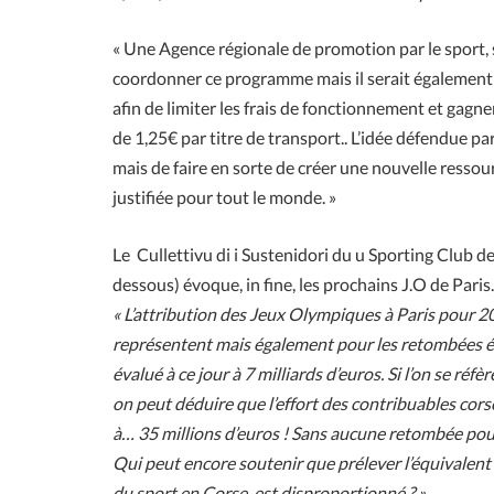
« Une Agence régionale de promotion par le sport, so
coordonner ce programme mais il serait également p
afin de limiter les frais de fonctionnement et gagner
de 1,25€ par titre de transport.. L’idée défendue par 
mais de faire en sorte de créer une nouvelle ressour
justifiée pour tout le monde. »
Le Cullettivu di i Sustenidori du u Sporting Club de
dessous) évoque, in fine, les prochains J.O de Pari
« L’attribution des Jeux Olympiques à Paris pour 2
représentent mais également pour les retombées é
évalué à ce jour à 7 milliards d’euros. Si l’on se r
on peut déduire que l’effort des contribuables cor
à… 35 millions d’euros ! Sans aucune retombée pour 
Qui peut encore soutenir que prélever l’équivalent
du sport en Corse, est disproportionné ? »