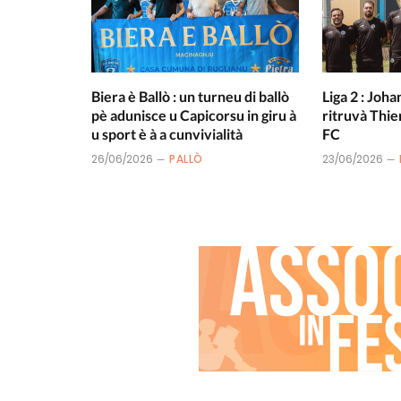
Biera è Ballò : un turneu di ballò
Liga 2 : Joha
pè adunisce u Capicorsu in giru à
ritruvà Thie
u sport è à a cunvivialità
FC
26/06/2026
PALLÒ
23/06/2026