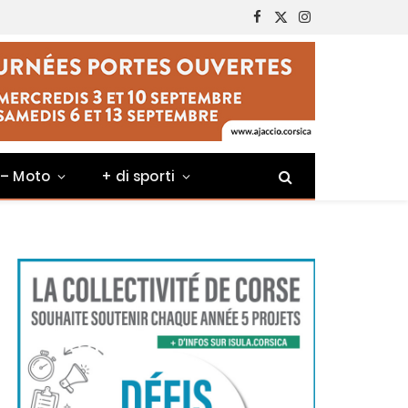
Facebook
X
Instagram
(Twitter)
 – Moto
+ di sporti