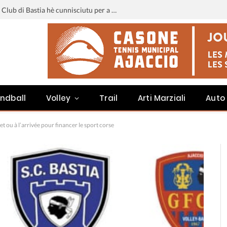
Liga 3 : u calendariu di u Sporting Club di Bastia hè cunnisciutu per a staghjoni 2026-2027
ndball
Volley
Trail
Arti Marziali
Auto
et ou à l’arrivée pour financer le sport corse