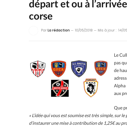
départ et ou à l’arrivé
corse
Par
La rédaction
10/05/2018
Mis à jour :
14/0
Le Cull
pas que
de hau
adressé
Alpha 
aux pr
Que pr
« L’idée qui vous est soumise est très simple, sur l
d’instaurer une mise à contribution de 1,25€ au prof