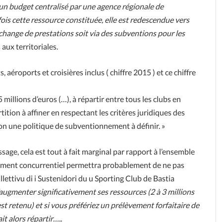
 un budget centralisé par une agence régionale de
fois cette ressource constituée, elle est redescendue vers
échange de prestations soit via des subventions pour les
aux territoriales.
, aéroports et croisières inclus ( chiffre 2015 ) et ce chiffre
millions d’euros (…), à répartir entre tous les clubs en
tition à affiner en respectant les critères juridiques des
on une politique de subventionnement à définir. »
sage, cela est tout à fait marginal par rapport à l’ensemble
nement concurrentiel permettra probablement de ne pas
lettivu di i Sustenidori du u Sporting Club de Bastia
ugmenter significativement ses ressources (2 à 3 millions
st retenu) et si vous préfériez un prélèvement forfaitaire de
it alors répartir…..