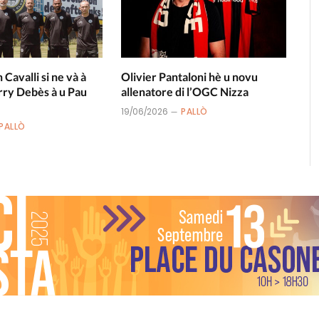
n Cavalli si ne và à
Olivier Pantaloni hè u novu
rry Debès à u Pau
allenatore di l’OGC Nizza
19/06/2026
PALLÒ
PALLÒ