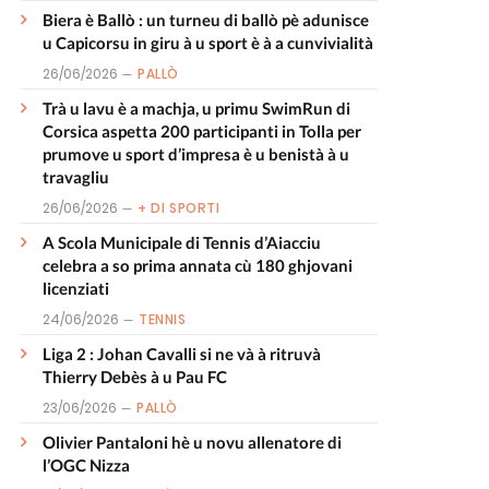
Biera è Ballò : un turneu di ballò pè adunisce
u Capicorsu in giru à u sport è à a cunvivialità
26/06/2026
PALLÒ
Trà u lavu è a machja, u primu SwimRun di
Corsica aspetta 200 participanti in Tolla per
prumove u sport d’impresa è u benistà à u
travagliu
26/06/2026
+ DI SPORTI
A Scola Municipale di Tennis d’Aiacciu
celebra a so prima annata cù 180 ghjovani
licenziati
24/06/2026
TENNIS
Liga 2 : Johan Cavalli si ne và à ritruvà
Thierry Debès à u Pau FC
23/06/2026
PALLÒ
Olivier Pantaloni hè u novu allenatore di
l’OGC Nizza