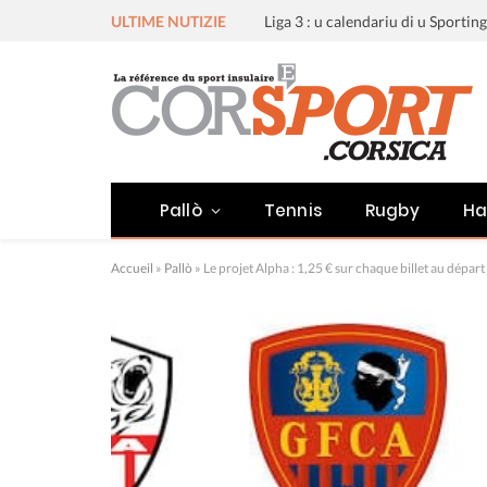
ULTIME NUTIZIE
Pallò
Tennis
Rugby
Ha
Accueil
»
Pallò
»
Le projet Alpha : 1,25 € sur chaque billet au départ 