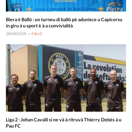
Biera è Ballò : un turneu di ballò pè adunisce u Capicorsu
in giru à u sport è à a cunvivialità
26/06/2026
PALLÒ
Liga 2 : Johan Cavalli si ne và à ritruvà Thierry Debès à u
Pau FC