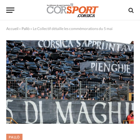
Accueil
»
Pallò
»
Le Collectif détaille les commémorations du 5 mai
PALLÒ