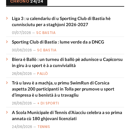
CHRONO
24/24
Liga 3 : u calendariu di u Sporting Club di Bastia hè
cunnisciutu per a staghjoni 2026-2027
01/07/2026
SC BASTIA
Sporting Club di Bastia : lume verde da a DNCG
30/06/2026
SC BASTIA
Biera è Ballò : un turneu di ballò pè adunisce u Capicorsu
in giru à u sport è à a cunvivialità
26/06/2026
PALLÒ
Trà u lavu è a machja, u primu SwimRun di Corsica
aspetta 200 participanti in Tolla per prumove u sport
d’impresa è u benistà à u travagliu
26/06/2026
+ DI SPORTI
A Scola Municipale di Tennis d’Aiacciu celebra a so prima
annata cù 180 ghjovani licenziati
24/06/2026
TENNIS