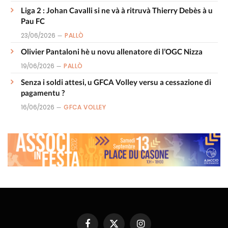
Liga 2 : Johan Cavalli si ne và à ritruvà Thierry Debès à u
Pau FC
23/06/2026
PALLÒ
Olivier Pantaloni hè u novu allenatore di l’OGC Nizza
19/06/2026
PALLÒ
Senza i soldi attesi, u GFCA Volley versu a cessazione di
pagamentu ?
16/06/2026
GFCA VOLLEY
Facebook
X
Instagram