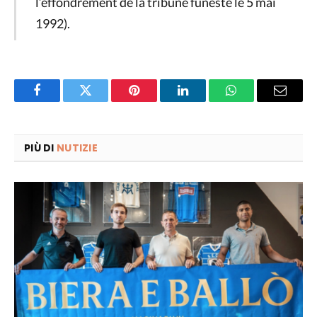
l’effondrement de la tribune funeste le 5 mai
1992).
Facebook
Twitter
Pinterest
LinkedIn
WhatsApp
Email
PIÙ DI
NUTIZIE