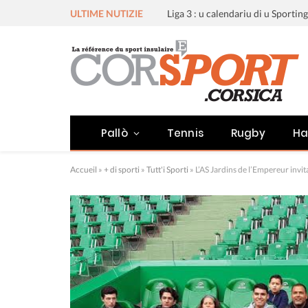
ULTIME NUTIZIE
Pallò
Tennis
Rugby
Ha
Accueil
»
+ di sporti
»
Tutt'i Sporti
»
L’AS Jardins de l’Empereur invi