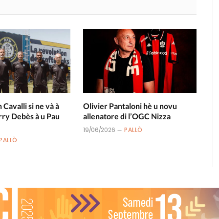
n Cavalli si ne và à
Olivier Pantaloni hè u novu
rry Debès à u Pau
allenatore di l’OGC Nizza
19/06/2026
PALLÒ
PALLÒ