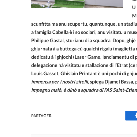
U 
Mo
scunfitta ma anu scupertu, quantunque, un stadiu
a famiglia Cabella è i so sociari, anu visitatu u mus
Philippe Gastal, sturianu di a squadra. Dopu, ghj
ghjurnata à a buttega cù qualchì rigalu (maglietta
dedicatu à i ghjochi (Laser Game, lanciamentu di pi
delegazione hà visitatu e stallazione di l’Etrat (
Louis Gasset, Ghislain Printant è uni pochi di ghj
immensa per i nostri zitelli,
spiega Djamel Bassa, 
impegnu maiò, è dinò a squadra di l’AS Saint-Etien
PARTAGER.