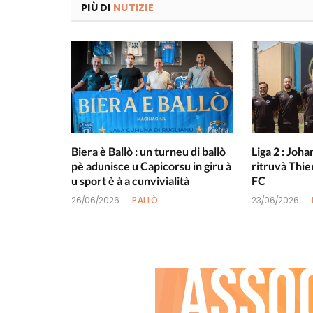
PIÙ DI
NUTIZIE
Biera è Ballò : un turneu di ballò
Liga 2 : Joha
pè adunisce u Capicorsu in giru à
ritruvà Thie
u sport è à a cunvivialità
FC
26/06/2026
PALLÒ
23/06/2026