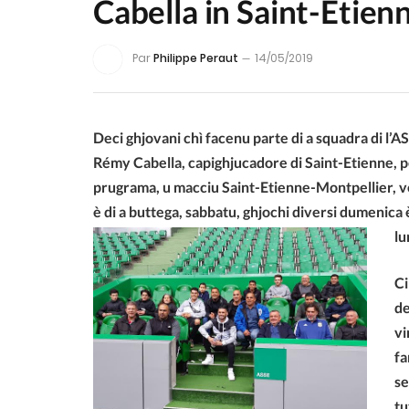
Cabella in Saint-Etien
Par
Philippe Peraut
14/05/2019
Deci ghjovani chì facenu parte di a squadra di l’AS 
Rémy Cabella, capighjucadore di Saint-Etienne, per
prugrama, u macciu Saint-Etienne-Montpellier, ven
è di a buttega, sabbatu, ghjochi diversi dumenica 
lu
Ci
de
vi
fa
se
tu