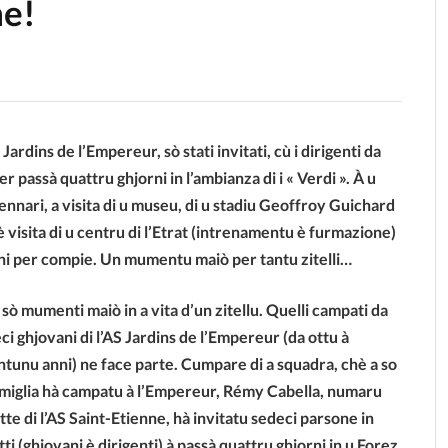
ne!
Jardins de l’Empereur, sò stati invitati, cù i dirigenti da
 passà quattru ghjorni in l’ambianza di i « Verdi ». À u
nari, a visita di u museu, di u stadiu Geoffroy Guichard
è visita di u centru di l’Etrat (intrenamentu è furmazione)
ni per compie. Un mumentu maiò per tantu zitelli…
 sò mumenti maiò in a vita d’un zitellu. Quelli campati da
ci ghjovani di l’AS Jardins de l’Empereur (da ottu à
ntunu anni) ne face parte. Cumpare di a squadra, chè a so
miglia hà campatu à l’Empereur, Rémy Cabella, numaru
tte di l’AS Saint-Etienne, hà invitatu sedeci parsone in
tti (ghjovani è dirigenti) à passà quattru ghjorni in u Forez.