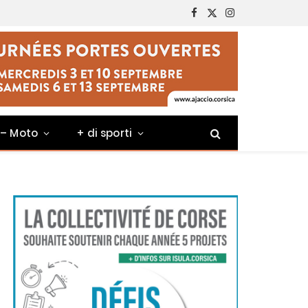
Facebook
X
Instagram
(Twitter)
 – Moto
+ di sporti