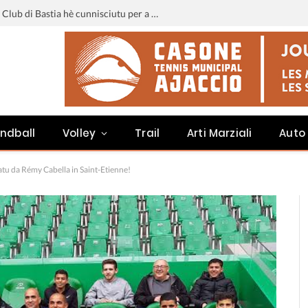
Liga 3 : u calendariu di u Sporting Club di Bastia hè cunnisciutu per a staghjoni 2026-2027
ndball
Volley
Trail
Arti Marziali
Auto
tatu da Rémy Cabella in Saint-Etienne!