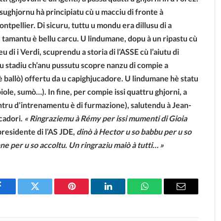
sughjornu hà principiatu cù u macciu di fronte à
ntpellier. Di sicuru, tuttu u mondu era dillusu di a
 tamantu è bellu carcu. U lindumane, dopu à un ripastu cù
eu di i Verdi, scuprendu a storia di l’ASSE cù l’aiutu di
è u stadiu ch’anu pussutu scopre nanzu di compie a
 è ballò) offertu da u capighjucadore. U lindumane hè statu
ole, sumò…). In fine, per compie issi quattru ghjorni, a
centru d’intrenamentu è di furmazione), salutendu à Jean-
ucadori.
« Ringraziemu à Rémy per issi mumenti di Gioia
presidente di l’AS JDE,
dinò à Hector u so babbu per u so
ne per u so accoltu. Un ringraziu maiò à tutti… »
Facebook
Twitter
Pinterest
LinkedIn
WhatsApp
Email