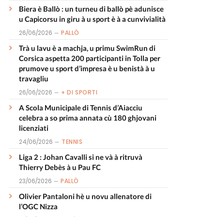
Biera è Ballò : un turneu di ballò pè adunisce
u Capicorsu in giru à u sport è à a cunvivialità
26/06/2026
PALLÒ
Trà u lavu è a machja, u primu SwimRun di
Corsica aspetta 200 participanti in Tolla per
prumove u sport d’impresa è u benistà à u
travagliu
26/06/2026
+ DI SPORTI
A Scola Municipale di Tennis d’Aiacciu
celebra a so prima annata cù 180 ghjovani
licenziati
24/06/2026
TENNIS
Liga 2 : Johan Cavalli si ne và à ritruvà
Thierry Debès à u Pau FC
23/06/2026
PALLÒ
Olivier Pantaloni hè u novu allenatore di
l’OGC Nizza