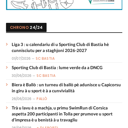
CHRONO
24/24
Liga 3 : u calendariu di u Sporting Club di Bastia hè
cunnisciutu per a staghjoni 2026-2027
01/07/2026
SC BASTIA
Sporting Club di Bastia : lume verde da a DNCG
30/06/2026
SC BASTIA
Biera è Ballò : un turneu di ballò pè adunisce u Capicorsu
in giru à u sport è à a cunvivialità
26/06/2026
PALLÒ
Trà u lavu è a machja, u primu SwimRun di Corsica
aspetta 200 participanti in Tolla per prumove u sport
d’impresa è u benistà à u travagliu
26/06/2026
+ DI SPORTI