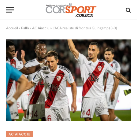
Accueil
»
Pallò
»
AC Aiacciu
»
L’ACA realistu di fronte à Guingamp (3-0)
AC AIACCIU