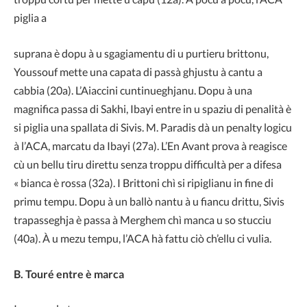
piglia a
suprana è dopu à u sgagiamentu di u purtieru brittonu,
Youssouf mette una capata di passà ghjustu à cantu a
cabbia (20a). L’Aiaccini cuntinueghjanu. Dopu à una
magnifica passa di Sakhi, Ibayi entre in u spaziu di penalità è
si piglia una spallata di Sivis. M. Paradis dà un penalty logicu
à l’ACA, marcatu da Ibayi (27a). L’En Avant prova à reagisce
cù un bellu tiru direttu senza troppu difficultà per a difesa
« bianca è rossa (32a). I Brittoni chì si ripiglianu in fine di
primu tempu. Dopu à un ballò nantu à u fiancu drittu, Sivis
trapasseghja è passa à Merghem chì manca u so stucciu
(40a). À u mezu tempu, l’ACA hà fattu ciò ch’ellu ci vulia.
B. Touré entre è marca