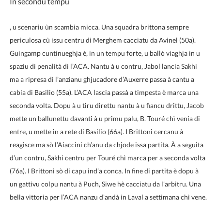
In secondu tempu
, u scenariu ùn scambia micca. Una squadra brittona sempre
periculosa cù issu centru di Merghem cacciatu da Avinel (50a).
Guingamp cuntinueghja è, in un tempu forte, u ballò viaghja in u
spaziu di penalità di l’ACA. Nantu à u contru, Jabol lancia Sakhi
ma a ripresa di l’anzianu ghjucadore d’Auxerre passa à cantu a
cabia di Basilio (55a). L’ACA lascia passà a timpesta è marca una
seconda volta. Dopu à u tiru direttu nantu à u fiancu drittu, Jacob
mette un ballunettu davanti à u primu palu, B. Touré chì venia di
entre, u mette in a rete di Basilio (66a). I Brittoni cercanu à
reagisce ma sò l’Aiaccini ch’anu da chjode issa partita. À a seguita
d’un contru, Sakhi centru per Touré chì marca per a seconda volta
(76a). I Brittoni sò di capu ind’a conca. In fine di partita è dopu à
un gattivu colpu nantu à Puch, Siwe hè cacciatu da l’arbitru. Una
bella vittoria per l’ACA nanzu d’andà in Laval a settimana chì vene.