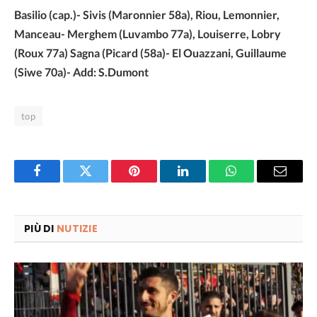
Basilio (cap.)- Sivis (Maronnier 58a), Riou, Lemonnier,
Manceau- Merghem (Luvambo 77a), Louiserre, Lobry
(Roux 77a) Sagna (Picard (58a)- El Ouazzani, Guillaume
(Siwe 70a)- Add: S.Dumont
top
Facebook
Twitter
Pinterest
LinkedIn
WhatsApp
Email
PIÙ DI
NUTIZIE