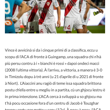
Vince è avvicinà si da i cinque primi di a classifica, eccu u
scopu di l’ACA di fronte à Guingamp, una squadra chì n’hà
più persu contru à i « bianchi è rossi » dapoi ondeci macci
(2008 l’ultima vittoria). À l’arrivu, a vittoria, a manera è 3-0
in Timizolu dopu à trè anni (u 21 d’aprile di u 2021 di fronte
à Niort). L’Aiaccini anu ragiò di teme issa squadra brittona
postu ch’ella entre u megliu in a partita, cù un ghjocu lestru è
in prima intenzione. L’ACA cerca à sviluppà u so ghjocu ma
t’hà pocu occasione fora d’un centru di Jacob è Touzghar
troppu cortu per mette u capu (12a). À pocu à pocu, l’ACA