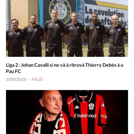
Liga 2 : Johan Cavalli si ne và à ritruvà Thierry Debès à u
Pau FC
23/06/2026
PALLÒ