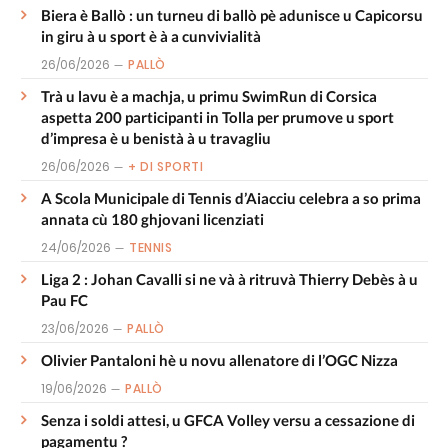
Biera è Ballò : un turneu di ballò pè adunisce u Capicorsu
in giru à u sport è à a cunvivialità
26/06/2026
PALLÒ
Trà u lavu è a machja, u primu SwimRun di Corsica
aspetta 200 participanti in Tolla per prumove u sport
d’impresa è u benistà à u travagliu
26/06/2026
+ DI SPORTI
A Scola Municipale di Tennis d’Aiacciu celebra a so prima
annata cù 180 ghjovani licenziati
24/06/2026
TENNIS
Liga 2 : Johan Cavalli si ne và à ritruvà Thierry Debès à u
Pau FC
23/06/2026
PALLÒ
Olivier Pantaloni hè u novu allenatore di l’OGC Nizza
19/06/2026
PALLÒ
Senza i soldi attesi, u GFCA Volley versu a cessazione di
pagamentu ?