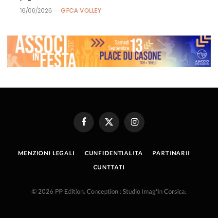
16/06/2026
GFCA VOLLEY
Facebook
X
Instagram
(Twitter)
MENZIONI LEGALI
CUNFIDENTIALITA
PARTINARII
CUNTTATI
© 2026 PP Edition. Conception : Studio Imag'In Corsica.