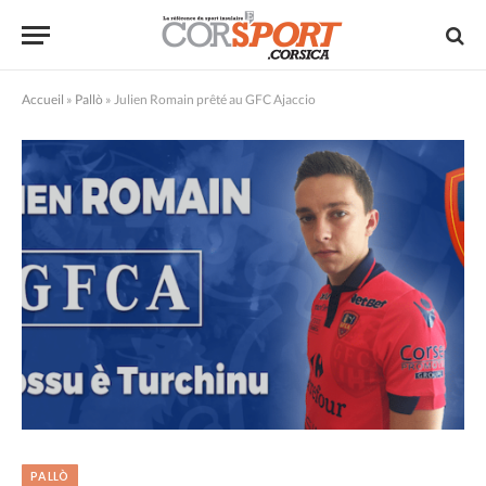
Accueil
»
Pallò
»
Julien Romain prêté au GFC Ajaccio
PALLÒ