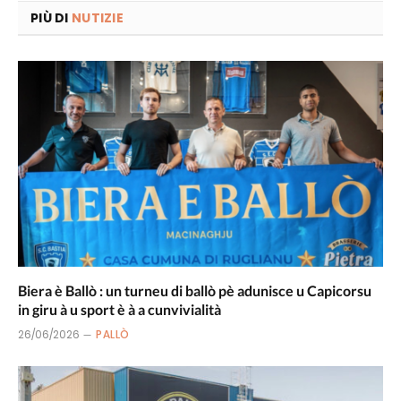
PIÙ DI
NUTIZIE
Biera è Ballò : un turneu di ballò pè adunisce u Capicorsu
in giru à u sport è à a cunvivialità
26/06/2026
PALLÒ