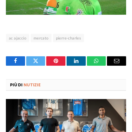
ac ajaccio
mercato
pierre-charles
Facebook
Twitter
Pinterest
LinkedIn
WhatsApp
Email
PIÙ DI
NUTIZIE