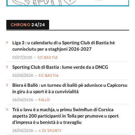
CHRONO
24/24
Liga 3 : u calendariu di u Sporting Club di Bastia hè
cunnisciutu per a staghjoni 2026-2027
01/07/2026
SC BASTIA
Sporting Club di Bastia : lume verde da a DNCG
30/06/2026
SC BASTIA
Biera è Ballò : un turneu di ballò pè adunisce u Capicorsu
in giru à u sport è à a cunvivialità
26/06/2026
PALLÒ
Trà u lavu è a machja, u primu SwimRun di Corsica
aspetta 200 participanti in Tolla per prumove u sport
d’impresa è u benistà à u travagliu
26/06/2026
+ DI SPORTI