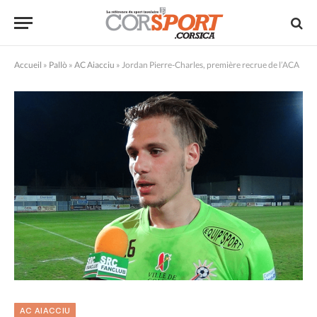
Accueil
»
Pallò
»
AC Aiacciu
»
Jordan Pierre-Charles, première recrue de l’ACA
AC AIACCIU