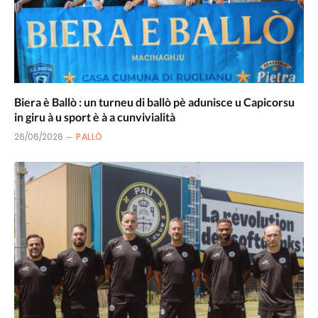
Biera è Ballò : un turneu di ballò pè adunisce u Capicorsu
in giru à u sport è à a cunvivialità
26/06/2026
PALLÒ