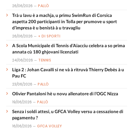
26/06/2026
PALLÒ
Trà u lavu è a machja, u primu SwimRun di Corsica
aspetta 200 participanti in Tolla per prumove u sport
d’impresa è u benistà à u travagliu
26/06/2026
+ DI SPORTI
A Scola Municipale di Tennis d’Aiacciu celebra a so prima
annata cù 180 ghjovani licenziati
24/06/2026
TENNIS
Liga 2 : Johan Cavalli si ne và à ritruvà Thierry Debès à u
Pau FC
23/06/2026
PALLÒ
Olivier Pantaloni hè u novu allenatore di l’OGC Nizza
19/06/2026
PALLÒ
Senza i soldi attesi, u GFCA Volley versu a cessazione di
pagamentu ?
16/06/2026
GFCA VOLLEY