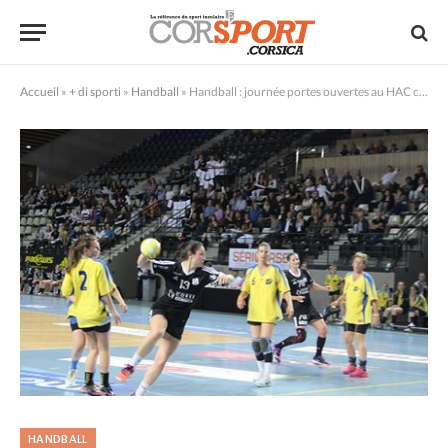
Accueil
»
+ di sporti
»
Handball
»
Handball : journée portes ouvertes au HAC ce dimanche
HANDBALL