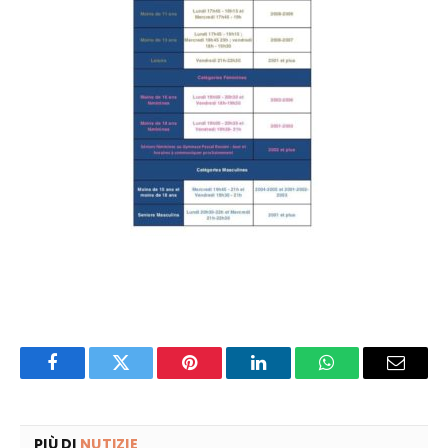
Facebook
Twitter
Pinterest
LinkedIn
WhatsApp
Email
PIÙ DI
NUTIZIE