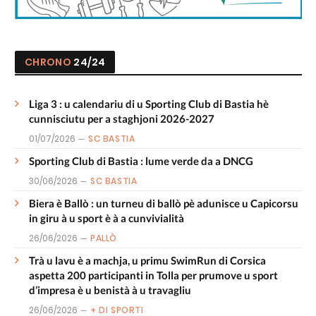
CHRONO
24/24
Liga 3 : u calendariu di u Sporting Club di Bastia hè
cunnisciutu per a staghjoni 2026-2027
01/07/2026
SC BASTIA
Sporting Club di Bastia : lume verde da a DNCG
30/06/2026
SC BASTIA
Biera è Ballò : un turneu di ballò pè adunisce u Capicorsu
in giru à u sport è à a cunvivialità
26/06/2026
PALLÒ
Trà u lavu è a machja, u primu SwimRun di Corsica
aspetta 200 participanti in Tolla per prumove u sport
d’impresa è u benistà à u travagliu
26/06/2026
+ DI SPORTI