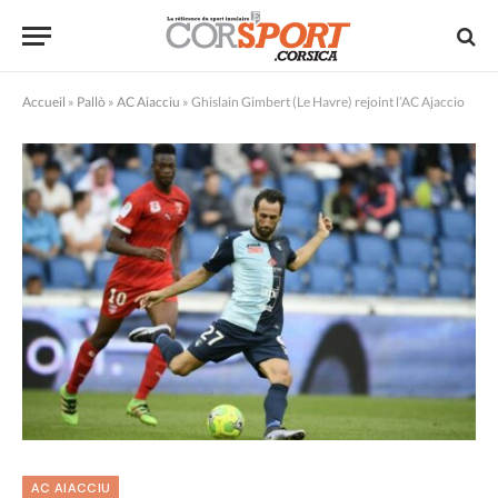
Accueil
»
Pallò
»
AC Aiacciu
»
Ghislain Gimbert (Le Havre) rejoint l’AC Ajaccio
AC AIACCIU