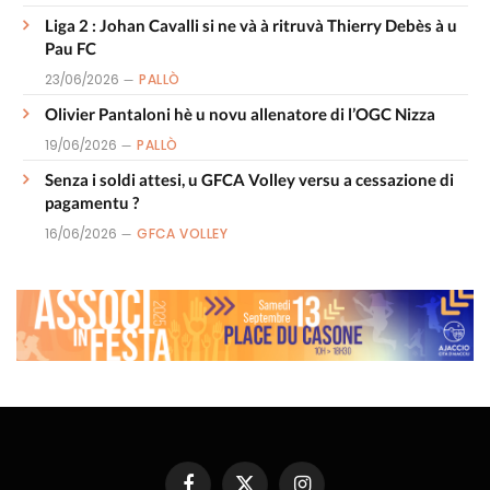
Liga 2 : Johan Cavalli si ne và à ritruvà Thierry Debès à u
Pau FC
23/06/2026
PALLÒ
Olivier Pantaloni hè u novu allenatore di l’OGC Nizza
19/06/2026
PALLÒ
Senza i soldi attesi, u GFCA Volley versu a cessazione di
pagamentu ?
16/06/2026
GFCA VOLLEY