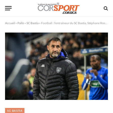
Accueil
»
Pallò
»
SC Bastia
»
Football : l’entraîneur du SC Bastia, Stéphane Rossi, limogé
SC BASTIA