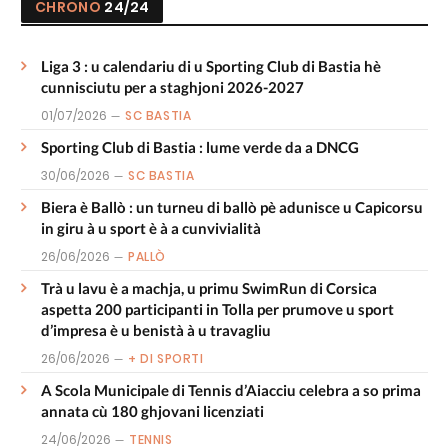
CHRONO
24/24
Liga 3 : u calendariu di u Sporting Club di Bastia hè
cunnisciutu per a staghjoni 2026-2027
01/07/2026
SC BASTIA
Sporting Club di Bastia : lume verde da a DNCG
30/06/2026
SC BASTIA
Biera è Ballò : un turneu di ballò pè adunisce u Capicorsu
in giru à u sport è à a cunvivialità
26/06/2026
PALLÒ
Trà u lavu è a machja, u primu SwimRun di Corsica
aspetta 200 participanti in Tolla per prumove u sport
d’impresa è u benistà à u travagliu
26/06/2026
+ DI SPORTI
A Scola Municipale di Tennis d’Aiacciu celebra a so prima
annata cù 180 ghjovani licenziati
24/06/2026
TENNIS