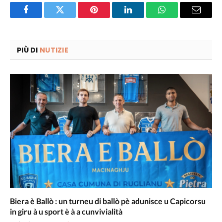
Facebook
Twitter
Pinterest
LinkedIn
WhatsApp
Email
PIÙ DI
NUTIZIE
Biera è Ballò : un turneu di ballò pè adunisce u Capicorsu
in giru à u sport è à a cunvivialità