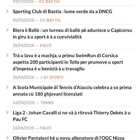
01/07/2026
SC BASTIA
Sporting Club di Bastia : lume verde da a DNCG
30/06/2026
SC BASTIA
Biera è Ballò : un turneu di ballò pè adunisce u Capicorsu
in giru à u sport è à a cunvivialità
26/06/2026
PALLÒ
Trà u lavu è a machja, u primu SwimRun di Corsica
aspetta 200 participanti in Tolla per prumove u sport
d’impresa è u benistà à u travagliu
26/06/2026
+ DI SPORTI
A Scola Municipale di Tennis d’Aiacciu celebra a so prima
annata cù 180 ghjovani licenziati
24/06/2026
TENNIS
Liga 2 : Johan Cavalli si ne và à ritruvà Thierry Debès à u
Pau FC
23/06/2026
PALLÒ
Olivier Pantaloni hè u novu allenatore di l’OGC Nizza