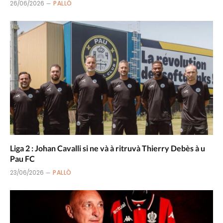
26/06/2026
PALLÒ
Liga 2 : Johan Cavalli si ne và à ritruvà Thierry Debès à u
Pau FC
23/06/2026
PALLÒ