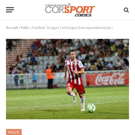
Accueil
»
Pallò
»
Football : la Ligue 1 et la Ligue 2 ne reprendront pas !
PALLÒ