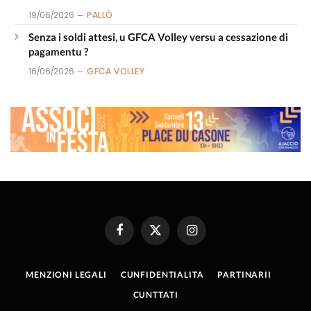
19/06/2026
PALLÒ
Senza i soldi attesi, u GFCA Volley versu a cessazione di
pagamentu ?
16/06/2026
GFCA VOLLEY
Facebook
X
Instagram
(Twitter)
MENZIONI LEGALI
CUNFIDENTIALITA
PARTINARII
CUNTTATI