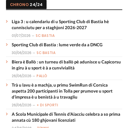
CHRONO
24/24
Liga 3 : u calendariu di u Sporting Club di Bastia hè
cunnisciutu per a staghjoni 2026-2027
01/07/2026
SC BASTIA
Sporting Club di Bastia : lume verde da a DNCG
30/06/2026
SC BASTIA
Biera è Ballò : un turneu di ballò pè adunisce u Capicorsu
in giru à u sport è à a cunvivialità
26/06/2026
PALLÒ
Trà u lavu è a machja, u primu SwimRun di Corsica
aspetta 200 participanti in Tolla per prumove u sport
d’impresa è u benistà à u travagliu
26/06/2026
+ DI SPORTI
A Scola Municipale di Tennis d’Aiacciu celebra a so prima
annata cù 180 ghjovani licenziati