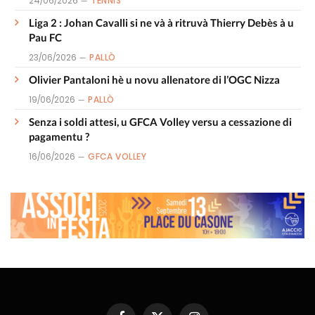
24/06/2026
TENNIS
Liga 2 : Johan Cavalli si ne và à ritruvà Thierry Debès à u
Pau FC
23/06/2026
PALLÒ
Olivier Pantaloni hè u novu allenatore di l’OGC Nizza
19/06/2026
PALLÒ
Senza i soldi attesi, u GFCA Volley versu a cessazione di
pagamentu ?
16/06/2026
GFCA VOLLEY