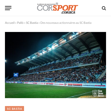
Accueil
»
Pallò
»
SC Bastia
»
Des nouveaux actionnaires au SC Bastia
SC BASTIA