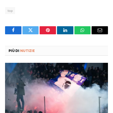
top
Facebook
Twitter
Pinterest
LinkedIn
WhatsApp
Email
PIÙ DI
NUTIZIE