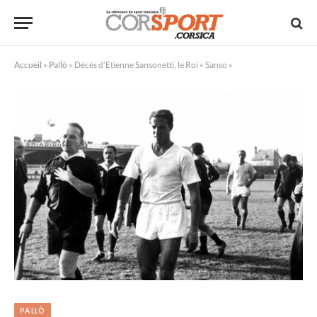
Accueil
»
Pallò
»
Décès d’Etienne Sansonetti, le Roi « Sanso »
PALLÒ