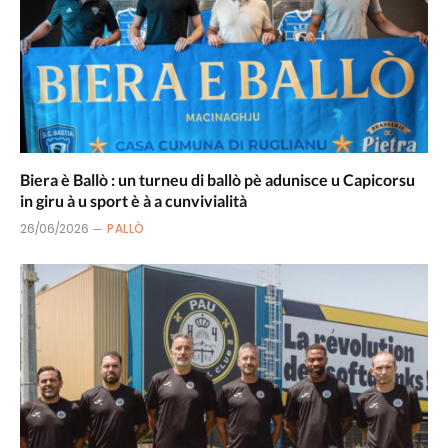
Biera è Ballò : un turneu di ballò pè adunisce u Capicorsu
in giru à u sport è à a cunvivialità
26/06/2026
PALLÒ