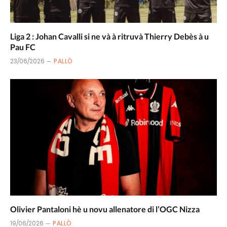
Liga 2 : Johan Cavalli si ne và à ritruvà Thierry Debès à u
Pau FC
23/06/2026
PALLÒ
Olivier Pantaloni hè u novu allenatore di l’OGC Nizza
19/06/2026
PALLÒ