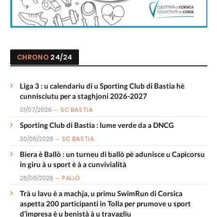
CHRONO
24/24
Liga 3 : u calendariu di u Sporting Club di Bastia hè
cunnisciutu per a staghjoni 2026-2027
01/07/2026
SC BASTIA
Sporting Club di Bastia : lume verde da a DNCG
30/06/2026
SC BASTIA
Biera è Ballò : un turneu di ballò pè adunisce u Capicorsu
in giru à u sport è à a cunvivialità
26/06/2026
PALLÒ
Trà u lavu è a machja, u primu SwimRun di Corsica
aspetta 200 participanti in Tolla per prumove u sport
d’impresa è u benistà à u travagliu