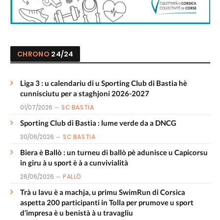
CHRONO
24/24
Liga 3 : u calendariu di u Sporting Club di Bastia hè
cunnisciutu per a staghjoni 2026-2027
01/07/2026
SC BASTIA
Sporting Club di Bastia : lume verde da a DNCG
30/06/2026
SC BASTIA
Biera è Ballò : un turneu di ballò pè adunisce u Capicorsu
in giru à u sport è à a cunvivialità
26/06/2026
PALLÒ
Trà u lavu è a machja, u primu SwimRun di Corsica
aspetta 200 participanti in Tolla per prumove u sport
d’impresa è u benistà à u travagliu