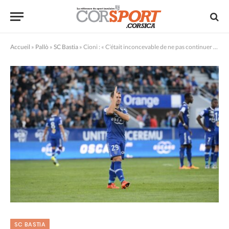
Accueil
»
Pallò
»
SC Bastia
»
Cioni : « C’était inconcevable de ne pas continuer l’aventure »
SC BASTIA