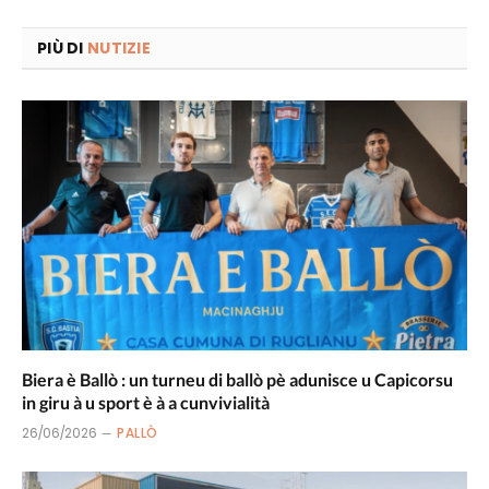
PIÙ DI
NUTIZIE
Biera è Ballò : un turneu di ballò pè adunisce u Capicorsu
in giru à u sport è à a cunvivialità
26/06/2026
PALLÒ