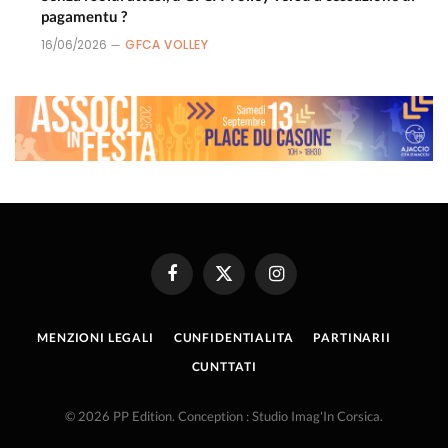
pagamentu ?
16/06/2026
GFCA VOLLEY
Facebook
X
Instagram
(Twitter)
MENZIONI LEGALI
CUNFIDENTIALITA
PARTINARII
CUNTTATI
© 2026 PP Edition. Conception : Studio Imag'In Corsica.