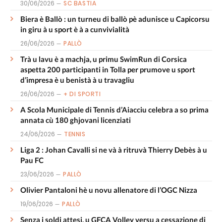
30/06/2026
SC BASTIA
Biera è Ballò : un turneu di ballò pè adunisce u Capicorsu
in giru à u sport è à a cunvivialità
26/06/2026
PALLÒ
Trà u lavu è a machja, u primu SwimRun di Corsica
aspetta 200 participanti in Tolla per prumove u sport
d’impresa è u benistà à u travagliu
26/06/2026
+ DI SPORTI
A Scola Municipale di Tennis d’Aiacciu celebra a so prima
annata cù 180 ghjovani licenziati
24/06/2026
TENNIS
Liga 2 : Johan Cavalli si ne và à ritruvà Thierry Debès à u
Pau FC
23/06/2026
PALLÒ
Olivier Pantaloni hè u novu allenatore di l’OGC Nizza
19/06/2026
PALLÒ
Senza i soldi attesi, u GFCA Volley versu a cessazione di