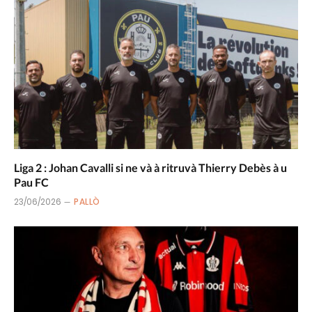
Liga 2 : Johan Cavalli si ne và à ritruvà Thierry Debès à u
Pau FC
23/06/2026
PALLÒ