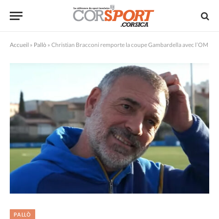
Accueil
»
Pallò
»
Christian Bracconi remporte la coupe Gambardella avec l’OM
PALLÒ