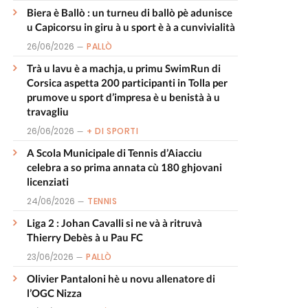
Biera è Ballò : un turneu di ballò pè adunisce
u Capicorsu in giru à u sport è à a cunvivialità
26/06/2026
PALLÒ
Trà u lavu è a machja, u primu SwimRun di
Corsica aspetta 200 participanti in Tolla per
prumove u sport d’impresa è u benistà à u
travagliu
26/06/2026
+ DI SPORTI
A Scola Municipale di Tennis d’Aiacciu
celebra a so prima annata cù 180 ghjovani
licenziati
24/06/2026
TENNIS
Liga 2 : Johan Cavalli si ne và à ritruvà
Thierry Debès à u Pau FC
23/06/2026
PALLÒ
Olivier Pantaloni hè u novu allenatore di
l’OGC Nizza