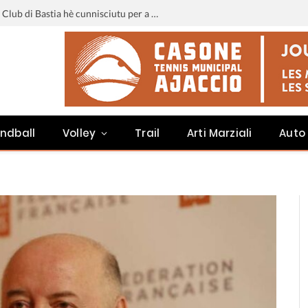
Liga 3 : u calendariu di u Sporting Club di Bastia hè cunnisciutu per a staghjoni 2026-2027
ndball
Volley
Trail
Arti Marziali
Auto