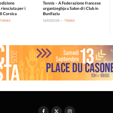
 edizione
Tennis – A Federazione francese
riesciuta per i
urganizeghja u Salon di i Club in
i Corsica
Bunifaziu
TENNIS
14/03/2026
TENNIS