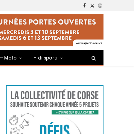
Facebook
X
Instagram
(Twitter)
 – Moto
+ di sporti