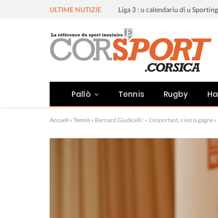
ULTIME NUTIZIE
Pallò
Tennis
Rugby
Ha
Accueil
»
Tennis
»
Bernard Giudicelli : « L’important, c’est la gagne »