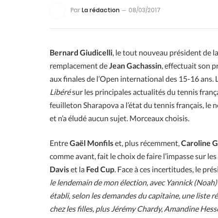
Par
La rédaction
08/03/2017
Bernard Giudicelli
, le tout nouveau président de la
remplacement de
Jean Gachassin
, effectuait son 
aux finales de l’Open international des 15-16 ans. L
Libéré
sur les principales actualités du tennis franç
feuilleton Sharapova a l’état du tennis français, l
et n’a éludé aucun sujet. Morceaux choisis.
Entre
Gaël Monfils
et, plus récemment,
Caroline G
comme avant, fait le choix de faire l’impasse sur l
Davis
et la
Fed Cup
. Face à ces incertitudes, le pr
le lendemain de mon élection, avec Yannick (Noah) 
établi, selon les demandes du capitaine, une liste r
chez les filles, plus Jérémy Chardy, Amandine Hesse