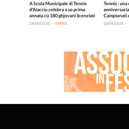
A Scola Municipale di Tennis
Tennis : una
d’Aiacciu celebra a so prima
anniversaria 
annata cù 180 ghjovani licenziati
Campiunati d
24/06/2026
TENNIS
28/05/2026