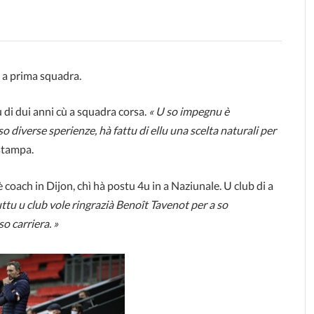
 a prima squadra.
 di dui anni cù a squadra corsa.
« U so impegnu è
so diverse sperienze, hà fattu di ellu una scelta naturali per
 stampa.
coach in Dijon, chì hà postu 4u in a Naziunale. U club di a
uttu u club vole ringrazià Benoît Tavenot per a so
so carriera. »