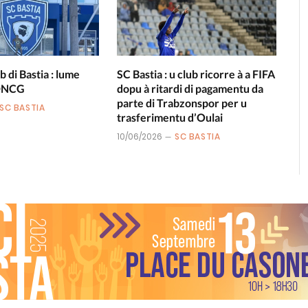
b di Bastia : lume
SC Bastia : u club ricorre à a FIFA
 DNCG
dopu à ritardi di pagamentu da
parte di Trabzonspor per u
SC BASTIA
trasferimentu d’Oulai
10/06/2026
SC BASTIA