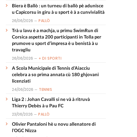
Biera è Ballò : un turneu di ballò pè adunisce
u Capicorsu in giru à u sport è à a cunvivialità
26/06/2026
PALLÒ
Trà u lavu è a machja, u primu SwimRun di
Corsica aspetta 200 participanti in Tolla per
prumove u sport d’impresa è u benistà à u
travagliu
26/06/2026
+ DI SPORTI
A Scola Municipale di Tennis d’Aiacciu
celebra a so prima annata cù 180 ghjovani
licenziati
24/06/2026
TENNIS
Liga 2 : Johan Cavalli si ne và à ritruvà
Thierry Debès à u Pau FC
23/06/2026
PALLÒ
Olivier Pantaloni hè u novu allenatore di
l’OGC Nizza