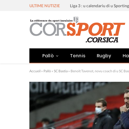
ULTIME NUTIZIE
Pallò
Tennis
Rugby
Ha
Accueil
»
Pallò
»
SC Bastia
»
Benoît Tavenot, novu coach di u SC Bas