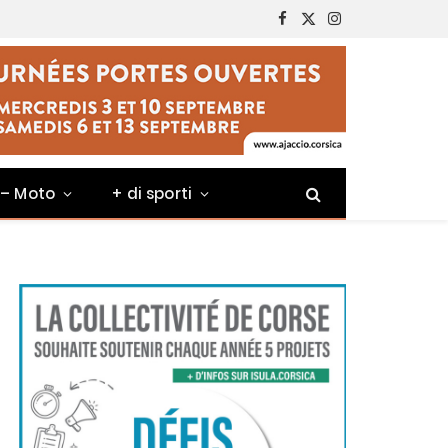
Facebook
X
Instagram
(Twitter)
 – Moto
+ di sporti