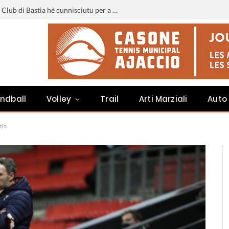
Liga 3 : u calendariu di u Sporting Club di Bastia hè cunnisciutu per a staghjoni 2026-2027
ndball
Volley
Trail
Arti Marziali
Auto
tia