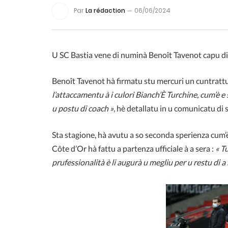
Par
La rédaction
06/06/2024
U SC Bastia vene di numinà Benoît Tavenot capu di
Benoît Tavenot hà firmatu stu mercuri un cuntrattu
l’attaccamentu à i culori Bianch’È Turchine, cum’è e 
u postu di coach »
, hè detallatu in u comunicatu di
Sta stagione, hà avutu a so seconda sperienza cum’è 
Côte d’Or hà fattu a partenza ufficiale à a sera :
« T
prufessionalità è li augurà u megliu per u restu di a 