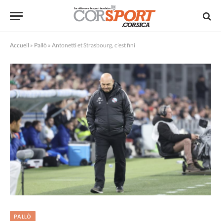
Accueil
»
Pallò
»
Antonetti et Strasbourg, c’est fini
PALLÒ