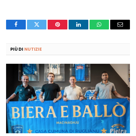
Facebook
Twitter
Pinterest
LinkedIn
WhatsApp
Email
PIÙ DI
NUTIZIE