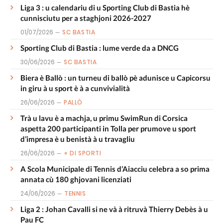
Liga 3 : u calendariu di u Sporting Club di Bastia hè
cunnisciutu per a staghjoni 2026-2027
01/07/2026
SC BASTIA
Sporting Club di Bastia : lume verde da a DNCG
30/06/2026
SC BASTIA
Biera è Ballò : un turneu di ballò pè adunisce u Capicorsu
in giru à u sport è à a cunvivialità
26/06/2026
PALLÒ
Trà u lavu è a machja, u primu SwimRun di Corsica
aspetta 200 participanti in Tolla per prumove u sport
d’impresa è u benistà à u travagliu
26/06/2026
+ DI SPORTI
A Scola Municipale di Tennis d’Aiacciu celebra a so prima
annata cù 180 ghjovani licenziati
24/06/2026
TENNIS
Liga 2 : Johan Cavalli si ne và à ritruvà Thierry Debès à u
Pau FC