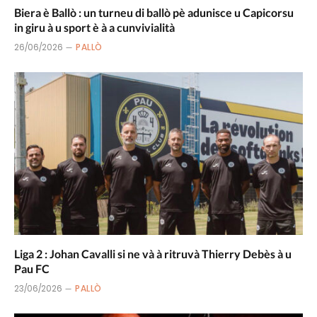
Biera è Ballò : un turneu di ballò pè adunisce u Capicorsu
in giru à u sport è à a cunvivialità
26/06/2026
PALLÒ
Liga 2 : Johan Cavalli si ne và à ritruvà Thierry Debès à u
Pau FC
23/06/2026
PALLÒ