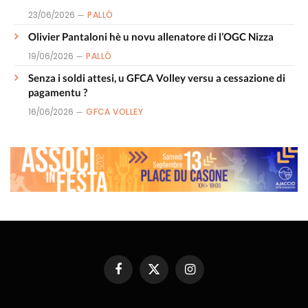
23/06/2026
PALLÒ
Olivier Pantaloni hè u novu allenatore di l’OGC Nizza
19/06/2026
PALLÒ
Senza i soldi attesi, u GFCA Volley versu a cessazione di
pagamentu ?
16/06/2026
GFCA VOLLEY
Facebook
X
Instagram
(Twitter)