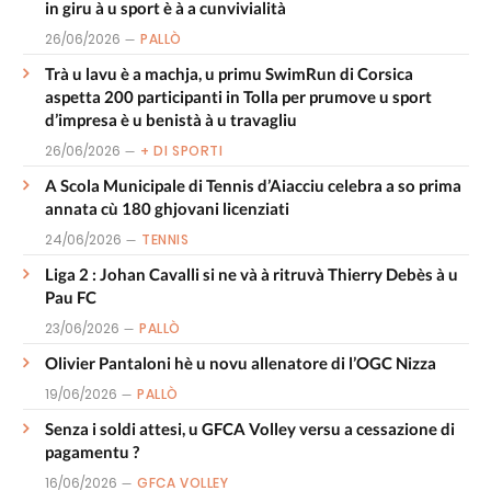
in giru à u sport è à a cunvivialità
26/06/2026
PALLÒ
Trà u lavu è a machja, u primu SwimRun di Corsica
aspetta 200 participanti in Tolla per prumove u sport
d’impresa è u benistà à u travagliu
26/06/2026
+ DI SPORTI
A Scola Municipale di Tennis d’Aiacciu celebra a so prima
annata cù 180 ghjovani licenziati
24/06/2026
TENNIS
Liga 2 : Johan Cavalli si ne và à ritruvà Thierry Debès à u
Pau FC
23/06/2026
PALLÒ
Olivier Pantaloni hè u novu allenatore di l’OGC Nizza
19/06/2026
PALLÒ
Senza i soldi attesi, u GFCA Volley versu a cessazione di
pagamentu ?
16/06/2026
GFCA VOLLEY