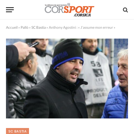
Accueil
»
Pallò
»
SC Bastia
»
Anthony Agostini : « J’assume mon erreur »
SC BASTIA