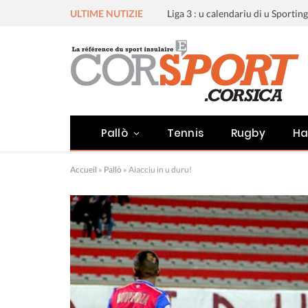
ULTIME NUTIZIE
Pallò
Tennis
Rugby
Ha
Accueil
»
Pallò
»
Aiacciu in u duru!