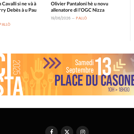
n Cavalli si ne và à
Olivier Pantaloni hè u novu
rry Debès à u Pau
allenatore di l’OGC Nizza
19/06/2026
PALLÒ
PALLÒ