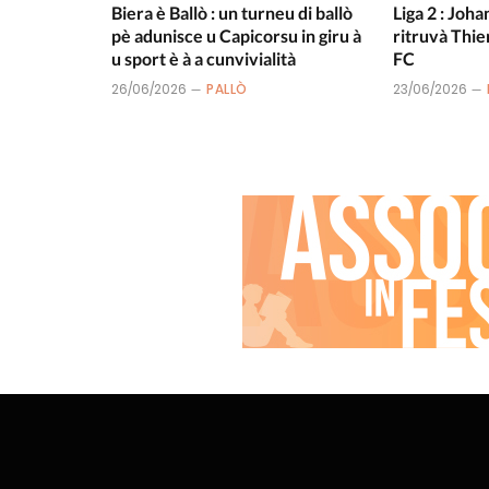
Biera è Ballò : un turneu di ballò
Liga 2 : Joha
pè adunisce u Capicorsu in giru à
ritruvà Thie
u sport è à a cunvivialità
FC
26/06/2026
PALLÒ
23/06/2026