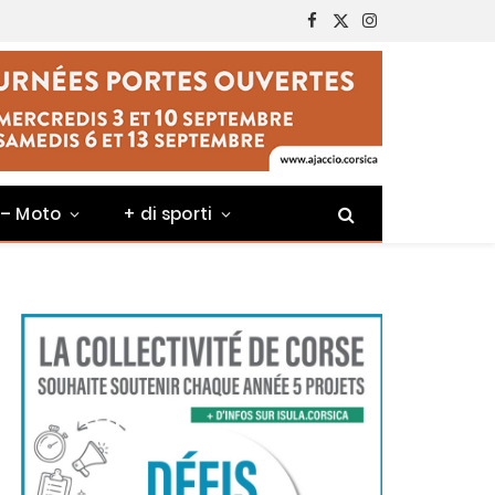
Facebook
X
Instagram
(Twitter)
 – Moto
+ di sporti