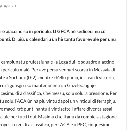
0/04/2020
adre aiaccine sò in periculu. U GFCA hè sedicecimu cù
punti. Di più, u calendariu ùn hè tantu favurevule per unu
ssu campiunatu prufessiunale -a Lega dui- e squadre aiaccine
in periculu maiò. Per avè persu vennari scors
u in Mezavia di
te à Sochaux (0-2), mentre ch’ellu pudia, in casu di vittoria,
icurà guasgi u so mantenimentu, u Gazelec, oghje,
cesimu di a classifica, s’hè messu, solu solu, a pressione. Per
tu soiu, l’ACA ùn hà più vintu dapoi un vintidui di ferraghju.
 macci, trè punti nantu à vintisette, l’affare diventa assai
iciule per tutti i dui. Masimu ch’elli anu da compie a stagione
royes, terzu di a classifica, per l’ACA è u PFC, cinquesimu