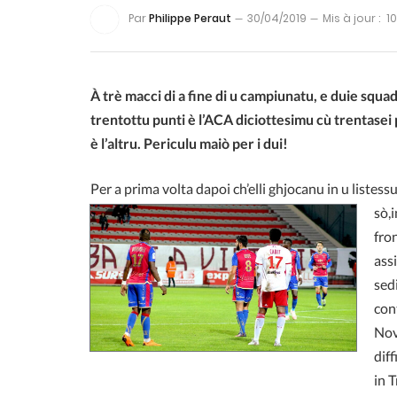
Par
Philippe Peraut
30/04/2019
Mis à jour :
1
À trè macci di a fine di u campiunatu, e duie squ
trentottu punti è l’ACA diciottesimu cù trentasei 
è l’altru. Periculu maiò per i dui!
Per a prima volta dapoi ch’elli ghjocanu in u liste
sò,
fron
ass
sedi
con
Nove
diff
in T