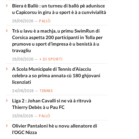
Biera è Ballò : un turneu di ballò pè adunisce
u Capicorsu in giru à u sport è à a cunvivialità
26/06/2026
PALLÒ
Trà u lavu è a machja, u primu SwimRun di
Corsica aspetta 200 participanti in Tolla per
prumove u sport d’impresa è u benistà à u
travagliu
26/06/2026
+ DI SPORTI
A Scola Municipale di Tennis d’Aiacciu
celebra a so prima annata cù 180 ghjovani
licenziati
24/06/2026
TENNIS
Liga 2 : Johan Cavalli si ne và à ritruvà
Thierry Debès à u Pau FC
23/06/2026
PALLÒ
Olivier Pantaloni hè u novu allenatore di
l’OGC Nizza