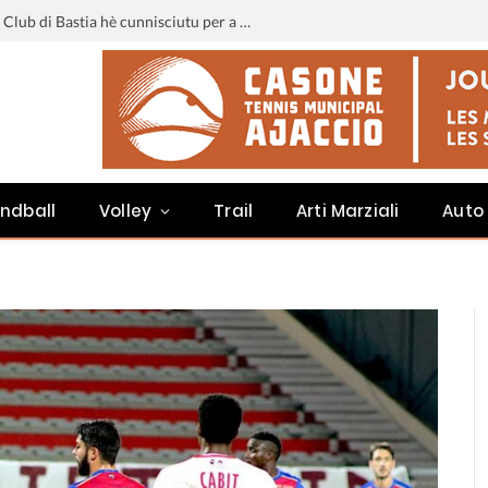
Liga 3 : u calendariu di u Sporting Club di Bastia hè cunnisciutu per a staghjoni 2026-2027
ndball
Volley
Trail
Arti Marziali
Auto