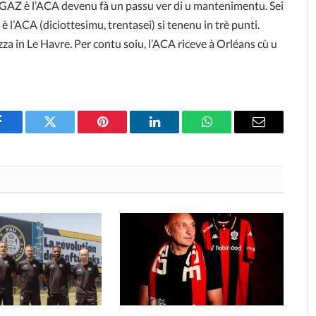
 GAZ è l’ACA devenu fà un passu ver di u mantenimentu. Sei
è l’ACA (diciottesimu, trentasei) si tenenu in trè punti.
za in Le Havre. Per contu soiu, l’ACA riceve à Orléans cù u
Facebook
Twitter
Pinterest
LinkedIn
WhatsApp
Email