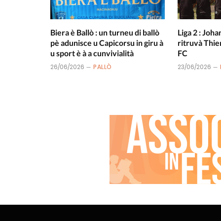
Biera è Ballò : un turneu di ballò
Liga 2 : Joha
pè adunisce u Capicorsu in giru à
ritruvà Thie
u sport è à a cunvivialità
FC
26/06/2026
PALLÒ
23/06/2026