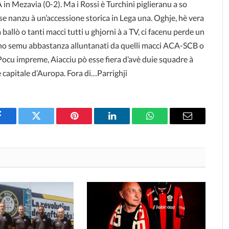
A in Mezavia (0-2). Ma i Rossi è Turchini piglieranu a so
se nanzu à un’accessione storica in Lega una. Oghje, hè vera
 ballò o tanti macci tutti u ghjorni à a TV, ci facenu perde un
 no semu abbastanza alluntanati da quelli macci ACA-SCB o
ocu impreme, Aiacciu pò esse fiera d’avè duie squadre à
e capitale d’Auropa. Fora di…Parrighji
Facebook
Twitter
Pinterest
LinkedIn
WhatsApp
Email