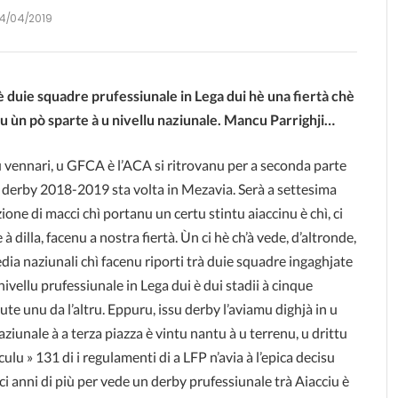
4/04/2019
avè duie squadre prufessiunale in Lega dui hè una fiertà chè
u ùn pò sparte à u nive
llu naziunale. Mancu Parrighji…
u vennari, u GFCA è l’ACA si ritrovanu per a seconda parte
u derby 2018-2019 sta volta in Mezavia. Serà a settesima
ione di macci chì portanu un certu stintu aiaccinu è chì, ci
 à dilla, facenu a nostra fiertà. Ùn ci hè ch’à vede, d’altronde,
edia naziunali chì facenu riporti trà duie squadre ingaghjate
nivellu prufessiunale in Lega dui è dui stadii à cinque
ute unu da l’altru. Eppuru, issu derby l’aviamu dighjà in u
nale à a terza piazza è vintu nantu à u terrenu, u drittu
ulu » 131 di i regulamenti di a LFP n’avia à l’epica decisu
ci anni di più per vede un derby prufessiunale trà Aiacciu è