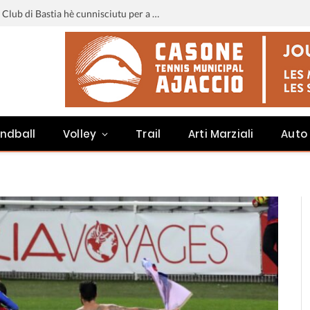
Liga 3 : u calendariu di u Sporting Club di Bastia hè cunnisciutu per a staghjoni 2026-2027
ndball
Volley
Trail
Arti Marziali
Auto