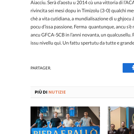
Aiacciu. Serà d’aostu u 2014 cù una vittoria di l’AC
rivincita sei mesi dopu in Timizolu (3-0) qualchì me
chè a vita cutidiana, a mundialisazione di u ghjocu à
pocu d’issa passione. Ferma quantunque, ancu s’è
ancu GFCA-SCB in l’anni novanta, un qualcusellu. P
issu nivellu quì. Un fattu spertutu da tutte e grand
PARTAGER.
PIÙ DI
NUTIZIE