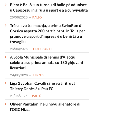
Biera è Ballò : un turneu di ballò pè adunisce
u Capicorsu in giru à u sport è à a cunvivialità
26/06/2026
PALLÒ
Trà u lavu è a machja, u primu SwimRun di
Corsica aspetta 200 participanti in Tolla per
prumove u sport d’impresa è u benistà à u
travagliu
26/06/2026
+ DI SPORTI
A Scola Municipale di Tennis d’Aiacciu
celebra a so prima annata cù 180 ghjovani
licenziati
24/06/2026
TENNIS
Liga 2 : Johan Cavalli si ne và à ritruvà
Thierry Debès à u Pau FC
23/06/2026
PALLÒ
Olivier Pantaloni hè u novu allenatore di
l’OGC Nizza