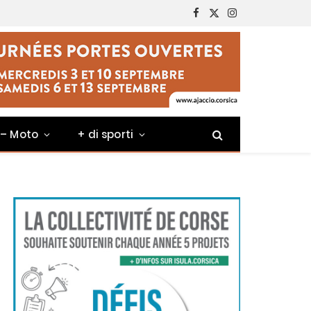
Facebook
X
Instagram
(Twitter)
 – Moto
+ di sporti