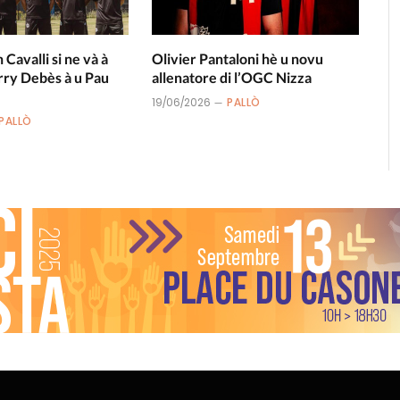
n Cavalli si ne và à
Olivier Pantaloni hè u novu
rry Debès à u Pau
allenatore di l’OGC Nizza
19/06/2026
PALLÒ
PALLÒ