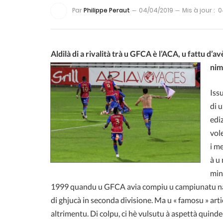
Par
Philippe Peraut
04/04/2019
Mis à jour :
0
Aldilà di a rivalità trà u GFCA è l’ACA, u fattu d’
nim
Iss
di 
ediz
vole
i m
à u 
min
1999 quandu u GFCA avia compiu u campiunatu naziu
di ghjucà in seconda divisione. Ma u « famosu » artic
altrimentu. Di colpu, ci hè vulsutu à aspettà quinde