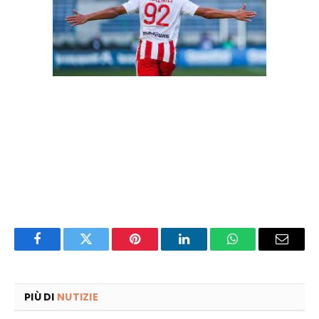
L’attaquae de la France car il serait mécontent
de la direction ajaccienne. La raison de ses
griefs envers ses responsables n’a pas été
divulguée.
Facebook
Twitter
Pinterest
LinkedIn
WhatsApp
Email
PIÙ DI
NUTIZIE