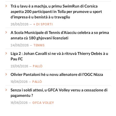
Trà u lavu è a machja, u primu SwimRun di Corsica
aspetta 200 participanti in Tolla per prumove u sport
d’impresa è u benistà à u travagliu
26/06/2026
+ DI SPORTI
A Scola Municipale di Tennis d’Aiacciu celebra a so prima
annata cù 180 ghjovani licenziati
24/06/2026
TENNIS
Liga 2 : Johan Cavalli si ne và à ritruvà Thierry Debès à u
Pau FC
23/06/2026
PALLÒ
Olivier Pantaloni hè u novu allenatore di l’OGC Nizza
19/06/2026
PALLÒ
Senza i soldi attesi, u GFCA Volley versu a cessazione di
pagamentu ?
16/06/2026
GFCA VOLLEY