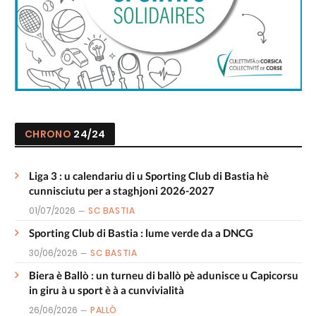
CHRONO
24/24
Liga 3 : u calendariu di u Sporting Club di Bastia hè
cunnisciutu per a staghjoni 2026-2027
01/07/2026
SC BASTIA
Sporting Club di Bastia : lume verde da a DNCG
30/06/2026
SC BASTIA
Biera è Ballò : un turneu di ballò pè adunisce u Capicorsu
in giru à u sport è à a cunvivialità
26/06/2026
PALLÒ