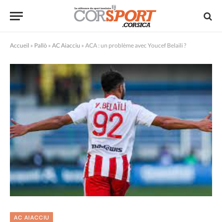
Accueil
»
Pallò
»
AC Aiacciu
»
ACA : un problème avec Youcef Belaili ?
AC AIACCIU