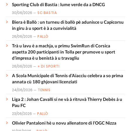
Sporting Club di Bastia : lume verde da a DNCG
30/06/2026
SC BASTIA
Biera è Ballò : un turneu di ballò pè adunisce u Capicorsu
in giru à u sport è à a cunvivialità
26/06/2026
PALLÒ
Trà u lavu è a machja, u primu SwimRun di Corsica
aspetta 200 participanti in Tolla per prumove u sport
d’impresa è u benistà à u travagliu
26/06/2026
+ DI SPORTI
A Scola Municipale di Tennis d’Aiacciu celebra a so prima
annata cù 180 ghjovani licenziati
24/06/2026
TENNIS
Liga 2 : Johan Cavalli si ne và à ritruvà Thierry Debès à u
Pau FC
23/06/2026
PALLÒ
Olivier Pantaloni hè u novu allenatore di l’OGC Nizza