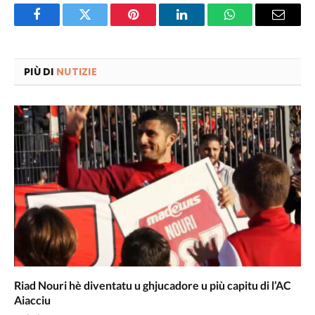
Facebook
Twitter
Pinterest
LinkedIn
WhatsApp
Email
PIÙ DI
NUTIZIE
Riad Nouri hè diventatu u ghjucadore u più capitu di l’AC
Aiacciu