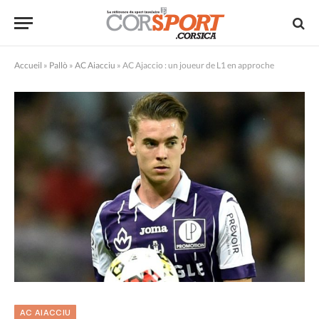
Accueil
»
Pallò
»
AC Aiacciu
»
AC Ajaccio : un joueur de L1 en approche
AC AIACCIU