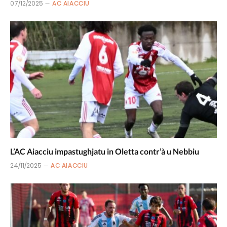
07/12/2025
AC AIACCIU
L’AC Aiacciu impastughjatu in Oletta contr’à u Nebbiu
24/11/2025
AC AIACCIU