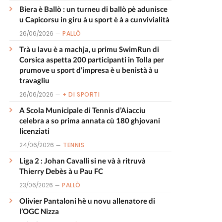
Biera è Ballò : un turneu di ballò pè adunisce
u Capicorsu in giru à u sport è à a cunvivialità
26/06/2026
PALLÒ
Trà u lavu è a machja, u primu SwimRun di
Corsica aspetta 200 participanti in Tolla per
prumove u sport d’impresa è u benistà à u
travagliu
26/06/2026
+ DI SPORTI
A Scola Municipale di Tennis d’Aiacciu
celebra a so prima annata cù 180 ghjovani
licenziati
24/06/2026
TENNIS
Liga 2 : Johan Cavalli si ne và à ritruvà
Thierry Debès à u Pau FC
23/06/2026
PALLÒ
Olivier Pantaloni hè u novu allenatore di
l’OGC Nizza