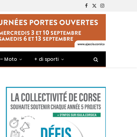
Facebook
X
Instagram
(Twitter)
 – Moto
+ di sporti