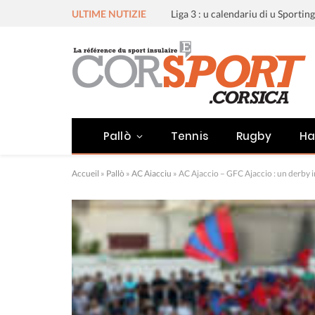
ULTIME NUTIZIE
Pallò
Tennis
Rugby
Ha
Accueil
»
Pallò
»
AC Aiacciu
»
AC Ajaccio – GFC Ajaccio : un derby 