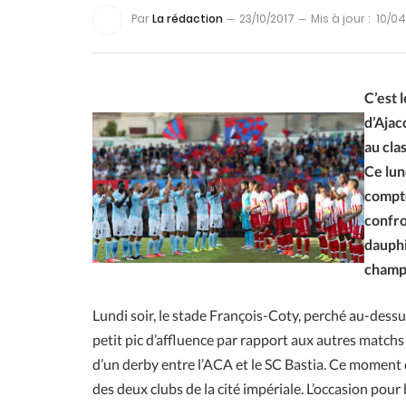
Par
La rédaction
23/10/2017
Mis à jour :
10/0
C’est 
d’Ajac
au cla
Ce lun
compte
confro
dauphi
champi
Lundi soir, le stade François-Coty, perché au-dessu
petit pic d’affluence par rapport aux autres match
d’un derby entre l’ACA et le SC Bastia. Ce moment d
des deux clubs de la cité impériale. L’occasion pou