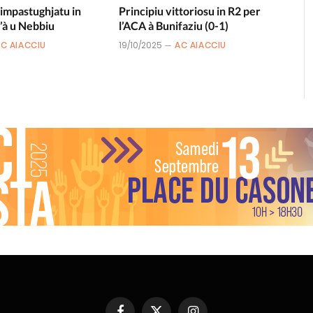
 impastughjatu in
Principiu vittoriosu in R2 per
’à u Nebbiu
l’ACA à Bunifaziu (0-1)
C AIACCIU
19/10/2025
AC AIACCIU