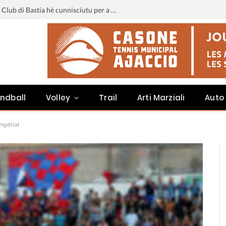
Liga 3 : u calendariu di u Sporting Club di Bastia hè cunnisciutu per a staghjoni 2026-2027
ndball
Volley
Trail
Arti Marziali
Auto
impérial