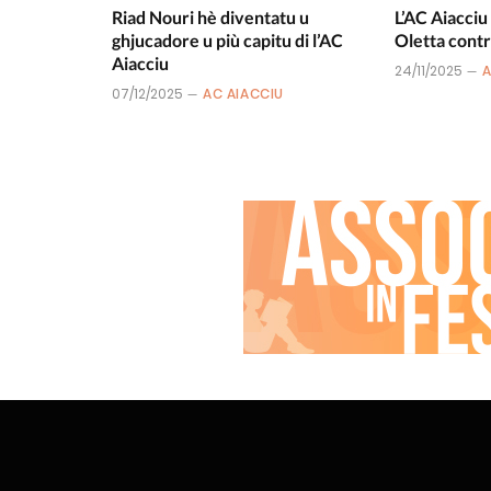
Riad Nouri hè diventatu u
L’AC Aiacciu
ghjucadore u più capitu di l’AC
Oletta contr
Aiacciu
24/11/2025
A
07/12/2025
AC AIACCIU