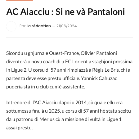
AC Aiacciu : Si ne và Pantaloni
Par
La rédaction
21/06/2024
Sicondu u ghjurnale Ouest-France, Olivier Pantaloni
diventerà u novu coach di u FC Lorient a staghjoni prossima
in Ligue 2. U corsu di 57 anni rimpiazzà à Régis Le Bris, chì a
partenza deve esse prestu ufficiale. Yannick Cahuzac
puderia stà in u club cum’è assistente.
Intrenore di l’AC Aiacciu dapoi u 2014, cù quale ellu era
sottumessu finu à u 2025, u corsu di 57 anni hè statu sceltu
da u patronu di Merlus cù a missione di vultà in Ligue 1
assai prestu.