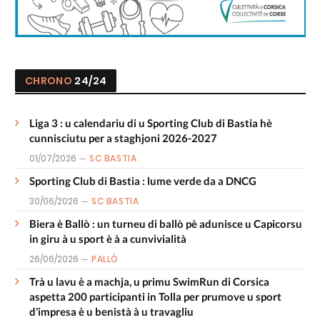
CHRONO
24/24
Liga 3 : u calendariu di u Sporting Club di Bastia hè
cunnisciutu per a staghjoni 2026-2027
01/07/2026
SC BASTIA
Sporting Club di Bastia : lume verde da a DNCG
30/06/2026
SC BASTIA
Biera è Ballò : un turneu di ballò pè adunisce u Capicorsu
in giru à u sport è à a cunvivialità
26/06/2026
PALLÒ
Trà u lavu è a machja, u primu SwimRun di Corsica
aspetta 200 participanti in Tolla per prumove u sport
d’impresa è u benistà à u travagliu