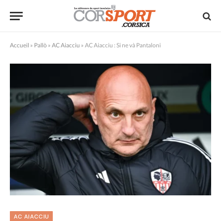
Accueil
»
Pallò
»
AC Aiacciu
»
AC Aiacciu : Si ne và Pantaloni
AC AIACCIU