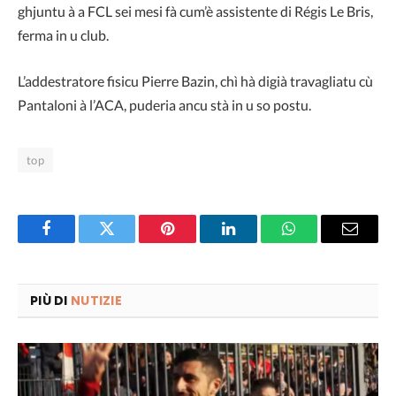
ghjuntu à a FCL sei mesi fà cum’è assistente di Régis Le Bris,
ferma in u club.
L’addestratore fisicu Pierre Bazin, chì hà digià travagliatu cù
Pantaloni à l’ACA, puderia ancu stà in u so postu.
top
Facebook
Twitter
Pinterest
LinkedIn
WhatsApp
Email
PIÙ DI
NUTIZIE