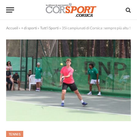
Accueil
»
+ di sporti
»
Tutt'i Sporti
»
35i campiunati di Corsica : sempre più altu !
TENNIS