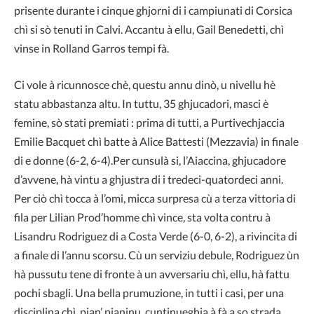
prisente durante i cinque ghjorni di i campiunati di Corsica
chì si sò tenuti in Calvi. Accantu à ellu, Gail Benedetti, chì
vinse in Rolland Garros tempi fà.
Ci vole à ricunnosce chè, questu annu dinò, u nivellu hè
statu abbastanza altu. In tuttu, 35 ghjucadori, masci è
femine, sò stati premiati : prima di tutti, a Purtivechjaccia
Emilie Bacquet chì batte à Alice Battesti (Mezzavia) in finale
di e donne (6-2, 6-4).Per cunsulà si, l’Aiaccina, ghjucadore
d’avvene, hà vintu a ghjustra di i tredeci-quatordeci anni.
Per ciò chì tocca à l’omi, micca surpresa cù a terza vittoria di
fila per Lilian Prod’homme chì vince, sta volta contru à
Lisandru Rodriguez di a Costa Verde (6-0, 6-2), a rivincita di
a finale di l’annu scorsu. Cù un serviziu debule, Rodriguez ùn
hà pussutu tene di fronte à un avversariu chì, ellu, hà fattu
pochi sbagli. Una bella prumuzione, in tutti i casi, per una
disciplina chì, pian’ pianinu, cuntinueghja à fà a so strada…