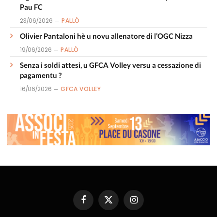
Pau FC
23/06/2026
PALLÒ
Olivier Pantaloni hè u novu allenatore di l’OGC Nizza
19/06/2026
PALLÒ
Senza i soldi attesi, u GFCA Volley versu a cessazione di
pagamentu ?
16/06/2026
GFCA VOLLEY
Facebook
X
Instagram
(Twitter)