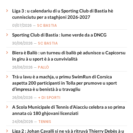
Liga 3 : u calendariu di u Sporting Club di Bastia hè
cunnisciutu per a staghjoni 2026-2027
01/07/2026
SC BASTIA
Sporting Club di Bastia : lume verde da a DNCG
30/06/2026
SC BASTIA
Biera è Ballò : un turneu di ballò pè adunisce u Capicorsu
in giru à u sport è à a cunvivialità
26/06/2026
PALLÒ
Trà u lavu è a machja, u primu SwimRun di Corsica
aspetta 200 participanti in Tolla per prumove u sport
d’impresa è u benistà à u travagliu
26/06/2026
+ DI SPORTI
A Scola Municipale di Tennis d’Aiacciu celebra a so prima
annata cù 180 ghjovani licenziati
24/06/2026
TENNIS
Liga 2 : Johan Cavalli si ne và à ritruvà Thierry Debès à u