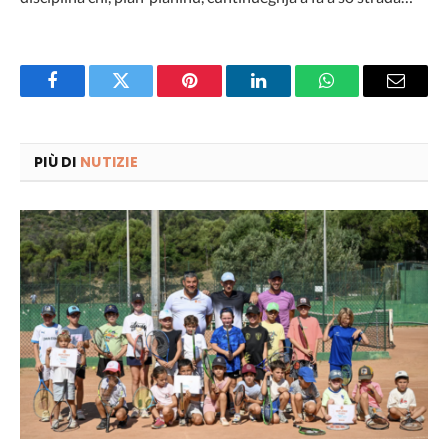
Facebook
Twitter
Pinterest
LinkedIn
WhatsApp
Email
PIÙ DI
NUTIZIE