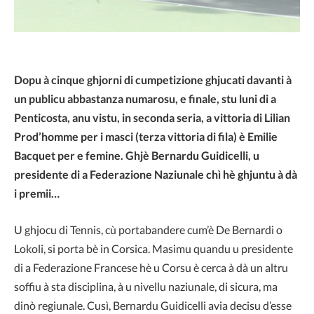
Dopu à cinque ghjorni di cumpetizione ghjucati davanti à
un publicu abbastanza numarosu, e finale, stu luni di a
Penticosta, anu vistu, in seconda seria, a vittoria di Lilian
Prod’homme per i masci (terza vittoria di fila) è Emilie
Bacquet per e femine. Ghjè Bernardu Guidicelli, u
presidente di a Federazione Naziunale chì hè ghjuntu à dà
i premii…
U ghjocu di Tennis, cù portabandere cum’è De Bernardi o
Lokoli, si porta bè in Corsica. Masimu quandu u presidente
di a Federazione Francese hè u Corsu è cerca à dà un altru
soffiu à sta disciplina, à u nivellu naziunale, di sicura, ma
dinò regiunale. Cusì, Bernardu Guidicelli avia decisu d’esse