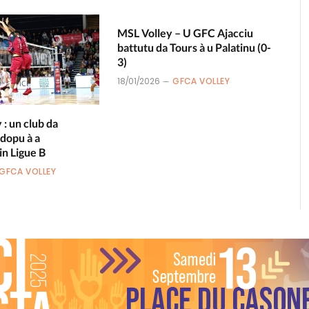
MSL Volley – U GFC Ajacciu
battutu da Tours à u Palatinu (0-
3)
18/01/2026
GFCA VOLLEY
: un club da
 dopu à a
in Ligue B
GFCA VOLLEY