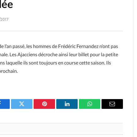
lée
/2017
e de l’an passé, les hommes de Frédéric Fernandez n’ont pas
ale. Les Ajacciens décroche ainsi leur billet pour la petite
aquelle ils sont toujours en course cette saison. Ils
prochain.
Facebook
Twitter
Pinterest
LinkedIn
WhatsApp
Email