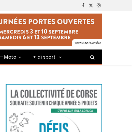
Facebook
X
Instagram
(Twitter)
 – Moto
+ di sporti