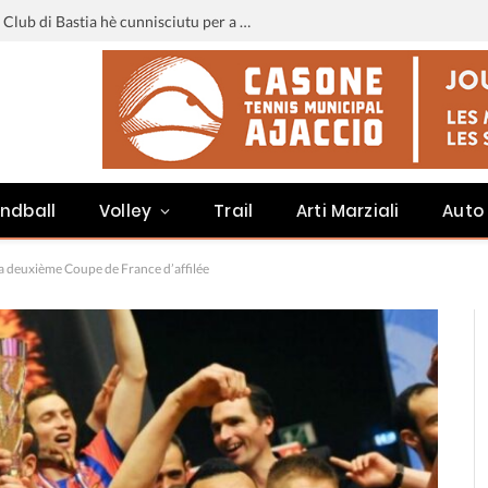
Liga 3 : u calendariu di u Sporting Club di Bastia hè cunnisciutu per a staghjoni 2026-2027
ndball
Volley
Trail
Arti Marziali
Auto
sa deuxième Coupe de France d’affilée