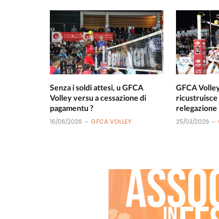
Senza i soldi attesi, u GFCA
GFCA Volley 
Volley versu a cessazione di
ricustruisce
pagamentu ?
relegazione 
16/06/2026
GFCA VOLLEY
25/03/2026