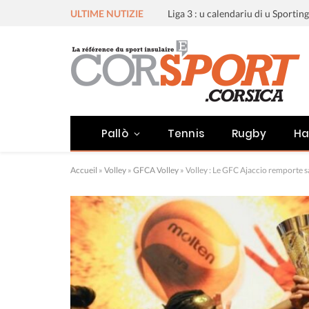
ULTIME NUTIZIE
Pallò
Tennis
Rugby
Ha
Accueil
»
Volley
»
GFCA Volley
»
Volley : Le GFC Ajaccio remporte 