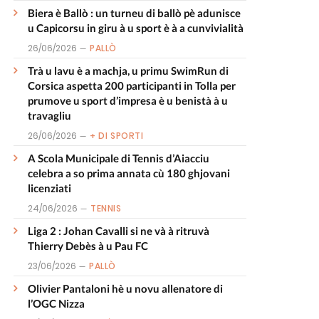
Biera è Ballò : un turneu di ballò pè adunisce
u Capicorsu in giru à u sport è à a cunvivialità
26/06/2026
PALLÒ
Trà u lavu è a machja, u primu SwimRun di
Corsica aspetta 200 participanti in Tolla per
prumove u sport d’impresa è u benistà à u
travagliu
26/06/2026
+ DI SPORTI
A Scola Municipale di Tennis d’Aiacciu
celebra a so prima annata cù 180 ghjovani
licenziati
24/06/2026
TENNIS
Liga 2 : Johan Cavalli si ne và à ritruvà
Thierry Debès à u Pau FC
23/06/2026
PALLÒ
Olivier Pantaloni hè u novu allenatore di
l’OGC Nizza