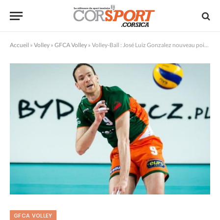
Accueil
»
Volley
»
GFCA Volley
»
Volley-Ball : José Luiz Gonzalez nouveau pointu du GFCA
GFCA VOLLEY