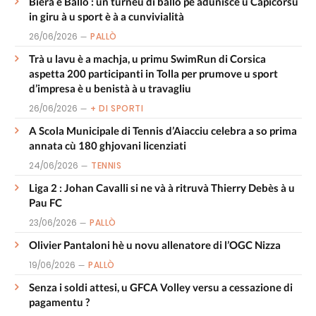
Biera è Ballò : un turneu di ballò pè adunisce u Capicorsu
in giru à u sport è à a cunvivialità
26/06/2026
PALLÒ
Trà u lavu è a machja, u primu SwimRun di Corsica
aspetta 200 participanti in Tolla per prumove u sport
d’impresa è u benistà à u travagliu
26/06/2026
+ DI SPORTI
A Scola Municipale di Tennis d’Aiacciu celebra a so prima
annata cù 180 ghjovani licenziati
24/06/2026
TENNIS
Liga 2 : Johan Cavalli si ne và à ritruvà Thierry Debès à u
Pau FC
23/06/2026
PALLÒ
Olivier Pantaloni hè u novu allenatore di l’OGC Nizza
19/06/2026
PALLÒ
Senza i soldi attesi, u GFCA Volley versu a cessazione di
pagamentu ?