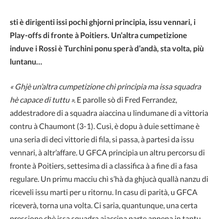
sti è dirigenti issi pochi ghjorni principia, issu vennari, i
Play-offs di fronte à Poitiers. Un’altra cumpetizione
induve i Rossi è Turchini ponu sperà d’andà, sta volta, più
luntanu…
« Ghjè un’altra cumpetizione chì principia ma issa squadra
hè capace di tuttu ».
E parolle sò di Fred Ferrandez,
addestradore di a squadra aiaccina u lindumane di a vittoria
contru à Chaumont (3-1). Cusì, è dopu à duie settimane è
una seria di deci vittorie di fila, si passa, à partesi da issu
vennari, à altr’affare. U GFCA principia un altru percorsu di
fronte à Poitiers, settesima di a classifica à a fine di a fasa
regulare. Un primu macciu chì s’hà da ghjucà quallà nanzu di
riceveli issu marti per u ritornu. In casu di parità, u GFCA
riceverà, torna una volta. Ci saria, quantunque, una certa
pressione chè issa squadra aiaccina parte appena in tantu