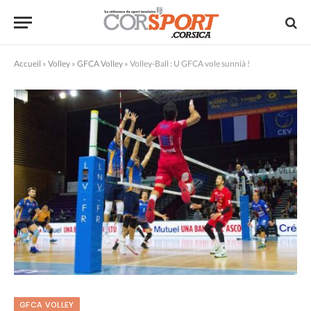
Accueil
»
Volley
»
GFCA Volley
»
Volley-Ball : U GFCA vole sunnià !
GFCA VOLLEY