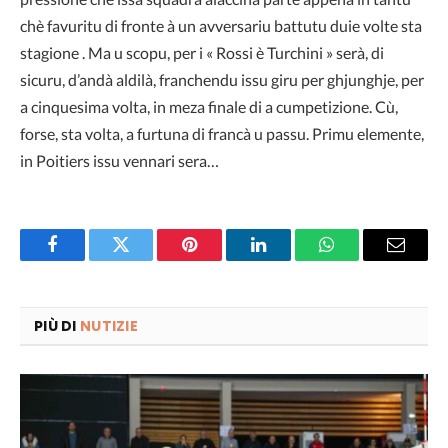
chè favuritu di fronte à un avversariu battutu duie volte sta
stagione . Ma u scopu, per i « Rossi è Turchini » serà, di
sicuru, d’andà aldilà, franchendu issu giru per ghjunghje, per
a cinquesima volta, in meza finale di a cumpetizione. Cù,
forse, sta volta, a furtuna di francà u passu. Primu elemente,
in Poitiers issu vennari sera…
Facebook
Twitter
Pinterest
LinkedIn
WhatsApp
Email
PIÙ DI
NUTIZIE