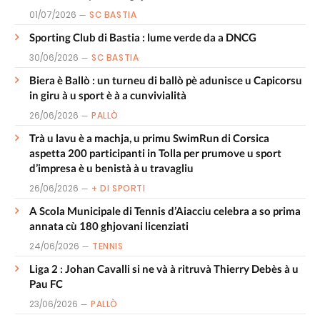
01/07/2026
SC BASTIA
Sporting Club di Bastia : lume verde da a DNCG
30/06/2026
SC BASTIA
Biera è Ballò : un turneu di ballò pè adunisce u Capicorsu
in giru à u sport è à a cunvivialità
26/06/2026
PALLÒ
Trà u lavu è a machja, u primu SwimRun di Corsica
aspetta 200 participanti in Tolla per prumove u sport
d’impresa è u benistà à u travagliu
26/06/2026
+ DI SPORTI
A Scola Municipale di Tennis d’Aiacciu celebra a so prima
annata cù 180 ghjovani licenziati
24/06/2026
TENNIS
Liga 2 : Johan Cavalli si ne và à ritruvà Thierry Debès à u
Pau FC
23/06/2026
PALLÒ