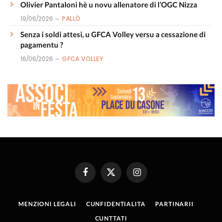
Olivier Pantaloni hè u novu allenatore di l’OGC Nizza
19/06/2026
PALLÒ
Senza i soldi attesi, u GFCA Volley versu a cessazione di
pagamentu ?
16/06/2026
GFCA VOLLEY
Facebook
X
Instagram
(Twitter)
MENZIONI LEGALI
CUNFIDENTIALITA
PARTINARII
CUNTTATI