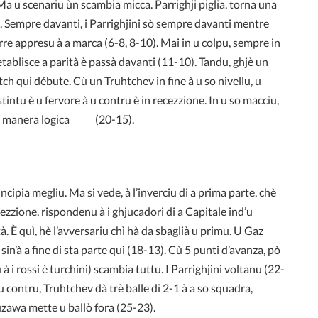
 Ma u scenariu ùn scambia micca. Parrighji piglia, torna una
e. Sempre davanti, i Parrighjini sò sempre davanti mentre
re appresu à a marca (6-8, 8-10). Mai in u colpu, sempre in
retablisce a parità è passà davanti (11-10). Tandu, ghjè un
tch qui débute. Cù un Truhtchev in fine à u so nivellu, u
tintu è u fervore à u contru è in recezzione. In u so macciu,
e di manera logica (20-15).
ncipia megliu. Ma si vede, à l’inverciu di a prima parte, chè
cezzione, rispondenu à i ghjucadori di a Capitale ind’u
tà. È quì, hè l’avversariu chì hà da sbaglià u primu. U Gaz
à sin’à a fine di sta parte quì (18-13). Cù 5 punti d’avanza, pò
i rossi è turchini) scambia tuttu. I Parrighjini voltanu (22-
llu contru, Truhtchev dà trè balle di 2-1 à a so squadra,
uzawa mette u ballò fora (25-23).