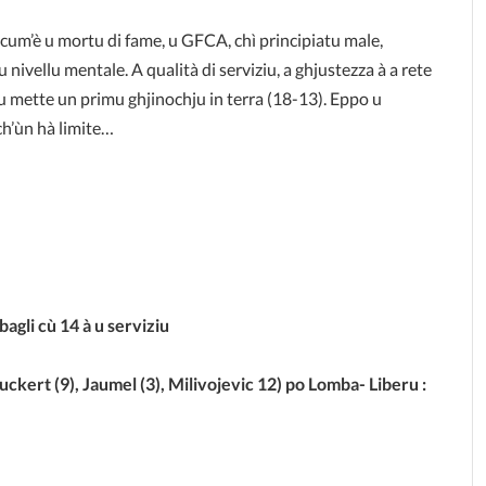
 cum’è u mortu di fame, u GFCA, chì principiatu male,
u nivellu mentale. A qualità di serviziu, a ghjustezza à a rete
riu mette un primu ghjinochju in terra (18-13). Eppo u
ch’ùn hà limite…
sbagli cù 14 à u serviziu
uckert (9), Jaumel (3), Milivojevic 12) po Lomba- Liberu :