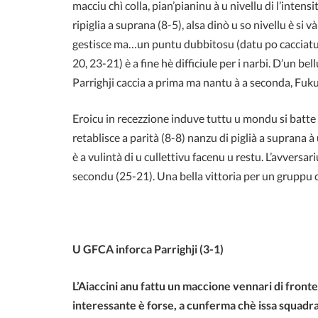
macciu chì colla, pian’pianinu à u nivellu di l’intensi
ripiglia a suprana (8-5), alsa dinò u so nivellu è si v
gestisce ma…un puntu dubbitosu (datu po cacciatu à 
20, 23-21) è a fine hè difficiule per i narbi. D’un be
Parrighji caccia a prima ma nantu à a seconda, Fuk
Eroicu in recezzione induve tuttu u mondu si batte
retablisce a parità (8-8) nanzu di piglià a suprana à 
è a vulintà di u cullettivu facenu u restu. L’avversa
secondu (25-21). Una bella vittoria per un gruppu 
U GFCA inforca Parrighji (3-1)
L’Aiaccini anu fattu un maccione vennari di fronte
interessante è forse, a cunferma chè issa squadr