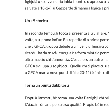
fighjulà u so avversariu infilà i punti u u apressu à 
salvate à 18-24), u Gaz perde di manera logica a pr
Un +9 storicu
In secondu tempu, li tocca à, presentà altru affare.
volta, a suprana ind’un Bis repetita di a prima part
chè u GFCA, troppu debule à u nivellu uffensivu cor
ritardu, hà da truvà l’energia è a forza mintale per 
altru macciu chì s’annuncia. C’est alors un autre ma
GFCA svillupa u so ghjocu. Quellu chì ci piace cù u s
u GFCA marca nove punti di fila (20-11) è finisc
Torna un puntu dubbitosu
Dopu à l’arrestu, hè torna una volta Parrighji chì pri
l’Aiaccini ùn anu persu e so qualità. Propiu bè in re