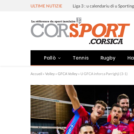
ULTIME NUTIZIE
Pallò
Tennis
Rugby
Ha
Accueil
»
Volley
»
GFCA Volley
»
U GFCA inforca Parrighji (3-1)