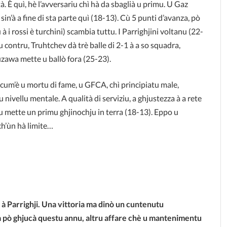
tà. È quì, hè l’avversariu chì hà da sbaglià u primu. U Gaz
à sin’à a fine di sta parte quì (18-13). Cù 5 punti d’avanza, pò
i rossi è turchini) scambia tuttu. I Parrighjini voltanu (22-
llu contru, Truhtchev dà trè balle di 2-1 à a so squadra,
uzawa mette u ballò fora (25-23).
 cum’è u mortu di fame, u GFCA, chì principiatu male,
u nivellu mentale. A qualità di serviziu, a ghjustezza à a rete
riu mette un primu ghjinochju in terra (18-13). Eppo u
ch’ùn hà limite…
 à Parrighji. Una vittoria ma dinò un cuntenutu
a pò ghjucà questu annu, altru affare chè u mantenimentu