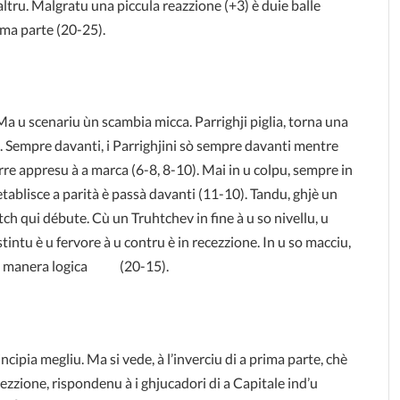
l’altru. Malgratu una piccula reazzione (+3) è duie balle
ima parte (20-25).
 Ma u scenariu ùn scambia micca. Parrighji piglia, torna una
e. Sempre davanti, i Parrighjini sò sempre davanti mentre
re appresu à a marca (6-8, 8-10). Mai in u colpu, sempre in
retablisce a parità è passà davanti (11-10). Tandu, ghjè un
tch qui débute. Cù un Truhtchev in fine à u so nivellu, u
tintu è u fervore à u contru è in recezzione. In u so macciu,
e di manera logica (20-15).
ncipia megliu. Ma si vede, à l’inverciu di a prima parte, chè
cezzione, rispondenu à i ghjucadori di a Capitale ind’u