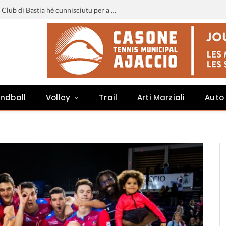
Liga 3 : u calendariu di u Sporting Club di Bastia hè cunnisciutu per a staghjoni 2026-2027
ndball
Volley
Trail
Arti Marziali
Auto