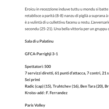
Eroicu in recezzione induve tuttu u mondu si batte
retablisce a parità (8-8) nanzu di piglià a suprana à 
è a vulintà di u cullettivu facenu u restu. L’avversa
secondu (25-21). Una bella vittoria per un gruppu 
Sala di u Palatinu
GFCA-Parrighji 3-1
Spettatori: 500
7 servizzi diretti, 61 punti d’attacca, 7 contri, 21 
Sei primi
Radic (cap) (15), Truhtchev (16), Ben Tara (20), Br
Kroiss-add : F. Ferrandez
Paris Volley