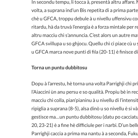
In secondu tempu, li tocca à, presentà altru affare.
volta, a suprana ind’un Bis repetita di a prima part
chè u GFCA, troppu debule à u nivellu uffensivu cor
ritardu, hà da truvà l’energia è a forza mintale per 
altru macciu chì s’annuncia. C’est alors un autre ma
GFCA svillupa u so ghjocu. Quellu chì ci piace cù u s
u GFCA marca nove punti di fila (20-11) è finisc
Torna un puntu dubbitosu
Dopu à l’arrestu, hè torna una volta Parrighji chì pri
l’Aiaccini ùn anu persu e so qualità. Propiu bè in re
macciu chì colla, pian’pianinu à u nivellu di l’intensi
ripiglia a suprana (8-5), alsa dinò u so nivellu è si v
gestisce ma…un puntu dubbitosu (datu po cacciatu à 
20, 23-21) è a fine hè difficiule per i narbi. D’un be
Parrighji caccia a prima ma nantu à a seconda, Fuk