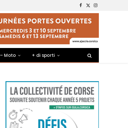
Facebook
X
Instagram
(Twitter)
 – Moto
+ di sporti