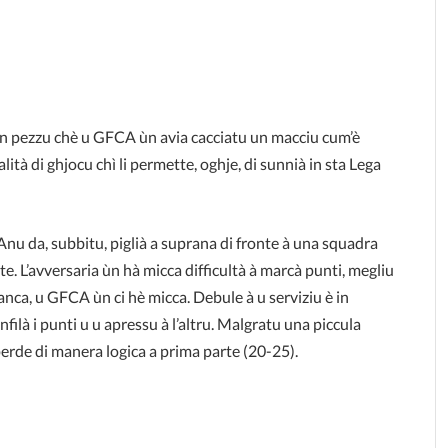
 un pezzu chè u GFCA ùn avia cacciatu un macciu cum’è
ità di ghjocu chì li permette, oghje, di sunnià in sta Lega
 Anu da, subbitu, piglià a suprana di fronte à una squadra
rte. L’avversaria ùn hà micca difficultà à marcà punti, megliu
a franca, u GFCA ùn ci hè micca. Debule à u serviziu è in
nfilà i punti u u apressu à l’altru. Malgratu una piccula
perde di manera logica a prima parte (20-25).