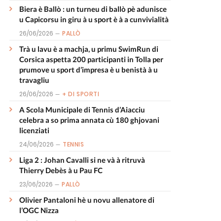
Biera è Ballò : un turneu di ballò pè adunisce
u Capicorsu in giru à u sport è à a cunvivialità
26/06/2026
PALLÒ
Trà u lavu è a machja, u primu SwimRun di
Corsica aspetta 200 participanti in Tolla per
prumove u sport d’impresa è u benistà à u
travagliu
26/06/2026
+ DI SPORTI
A Scola Municipale di Tennis d’Aiacciu
celebra a so prima annata cù 180 ghjovani
licenziati
24/06/2026
TENNIS
Liga 2 : Johan Cavalli si ne và à ritruvà
Thierry Debès à u Pau FC
23/06/2026
PALLÒ
Olivier Pantaloni hè u novu allenatore di
l’OGC Nizza