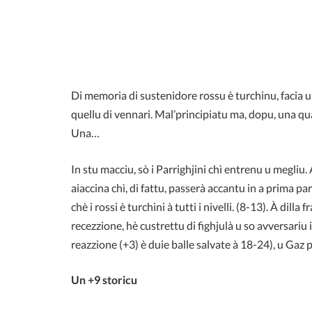
Di memoria di sustenidore rossu è turchinu, facia
quellu di vennari. Mal’principiatu ma, dopu, una qual
Una…
In stu macciu, sò i Parrighjini chì entrenu u megliu.
aiaccina chì, di fattu, passerà accantu in a prima pa
chè i rossi è turchini à tutti i nivelli. (8-13). À dill
recezzione, hè custrettu di fighjulà u so avversariu i
reazzione (+3) è duie balle salvate à 18-24), u Gaz 
Un +9 storicu