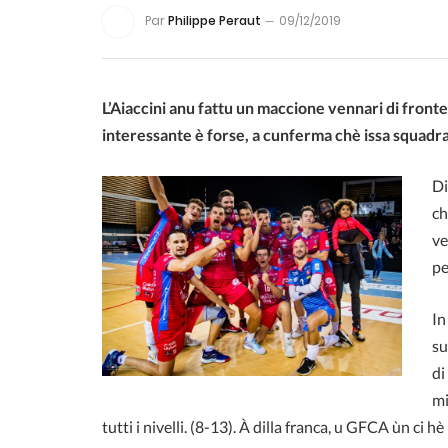
Par
Philippe Peraut
09/12/2019
L’Aiaccini anu fattu un maccione vennari di fronte
interessante è forse, a cunferma chè issa squadr
Di
ch
ve
pe
In
su
di
mi
tutti i nivelli. (8-13). À dilla franca, u GFCA ùn ci h