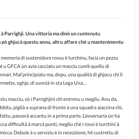
 à Parrighji. Una vittoria ma dinò un cuntenutu
a pò ghjucà questu annu, altru affare chè u mantenimentu
 memoria di sustenidore rossu è turchinu, facia un pezzu
è u GFCA ùn avia cacciatu un macciu cum’è quellu di
nnari. Mal’principiatu ma, dopu, una qualità di ghjocu chì li
rmette, oghje, di sunnià in sta Lega Una…
 stu macciu, sò i Parrighjini chì entrenu u megliu. Anu da,
bbitu, piglià a suprana di fronte à una squadra aiaccina chì,
 fattu, passerà accantu in a prima parte. L’avversaria ùn hà
cca difficultà à marcà punti, megliu chè i rossi è turchini à
è micca. Debule à u serviziu è in recezzione, hè custrettu di