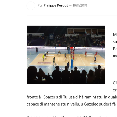
Par
Philippe Peraut
19/11/2019
Ma
su
Pa
mo
Ci
er
fronte à i Spacer’s di Tulusa ci hà ramintatu, in qual
capace di mantene stu nivellu, u Gazelec puderà f