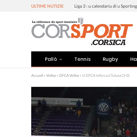
ULTIME NUTIZIE
Pallò
Tennis
Rugby
Ha
Accueil
»
Volley
»
GFCA Volley
»
U GFCA inforca à Tulusa (3-0)