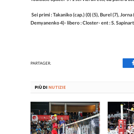
Sei primi : Takaniko (cap.) (0) (5), Burel (7), Jorn
Demyanenko 4)- libero : Closter- ent : S. Sapinart
PARTAGER.
PIÙ DI
NUTIZIE