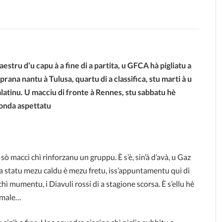
estru d’u capu à a fine di a partita, u GFCA hà pigliatu a
prana nantu à Tulusa, quartu di a classifica, stu marti à u
latinu. U macciu di fronte à Rennes, stu sabbatu hè
nda aspettatu
 sò macci chì rinforzanu un gruppu. È s’è, sin’à d’avà, u Gaz
a statu mezu caldu è mezu fretu, iss’appuntamentu quì di
chì mumentu, i Diavuli rossi di a stagione scorsa. È s’ellu hè
à male…