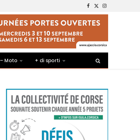
Facebook
X
Instagram
(Twitter)
 – Moto
+ di sporti