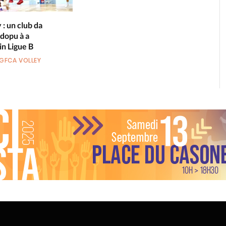
: un club da
 dopu à a
in Ligue B
GFCA VOLLEY