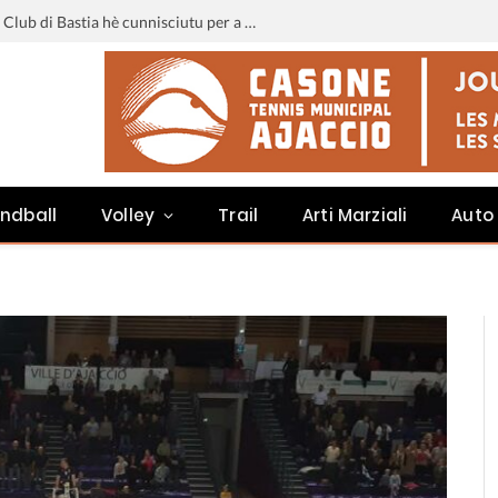
Liga 3 : u calendariu di u Sporting Club di Bastia hè cunnisciutu per a staghjoni 2026-2027
ndball
Volley
Trail
Arti Marziali
Auto