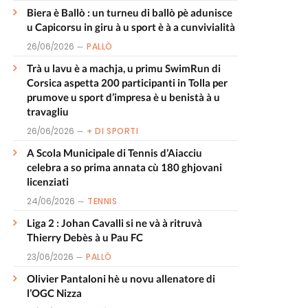
Biera è Ballò : un turneu di ballò pè adunisce
u Capicorsu in giru à u sport è à a cunvivialità
26/06/2026
PALLÒ
Trà u lavu è a machja, u primu SwimRun di
Corsica aspetta 200 participanti in Tolla per
prumove u sport d’impresa è u benistà à u
travagliu
26/06/2026
+ DI SPORTI
A Scola Municipale di Tennis d’Aiacciu
celebra a so prima annata cù 180 ghjovani
licenziati
24/06/2026
TENNIS
Liga 2 : Johan Cavalli si ne và à ritruvà
Thierry Debès à u Pau FC
23/06/2026
PALLÒ
Olivier Pantaloni hè u novu allenatore di
l’OGC Nizza