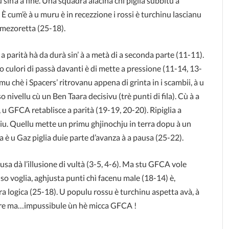
 sin’à a fine. Una squadra aiacina chì piglia subbitu a
 È cum’è à u muru è in recezzione i rossi è turchinu lascianu
a mezoretta (25-18).
 a parità hà da durà sin’ à a metà di a seconda parte (11-11).
so culori di passà davanti è di mette a pressione (11-14, 13-
 chè i Spacers’ ritrovanu appena di grinta in i scambii, à u
o nivellu cù un Ben Taara decisivu (trè punti di fila). Cù à a
, u GFCA retablisce a parità (19-19, 20-20). Ripiglia a
riu. Quellu mette un primu ghjinochju in terra dopu à un
 è u Gaz piglia duie parte d’avanza à a pausa (25-22).
ulusa dà l’illusione di vultà (3-5, 4-6). Ma stu GFCA vole
so voglia, aghjusta punti chì facenu male (18-14) è,
ra logica (25-18). U populu rossu è turchinu aspetta avà, à
fare ma…impussibule ùn hè micca GFCA !