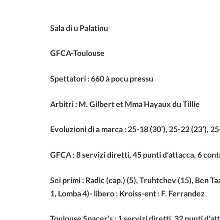
Sala di u Palatinu
GFCA-Toulouse
Spettatori : 660 à pocu pressu
Arbitri : M. Gilbert et Mma Hayaux du Tillie
Evoluzioni di a marca : 25-18 (30’), 25-22 (23’), 25
GFCA : 8 servizi diretti, 45 punti d’attacca, 6 contr
Sei primi : Radic (cap.) (5), Truhtchev (15), Ben Ta
1, Lomba 4)- libero : Kroiss-ent : F. Ferrandez
Toulouse Spacer’s : 1 servizi diretti, 32 punti d’att