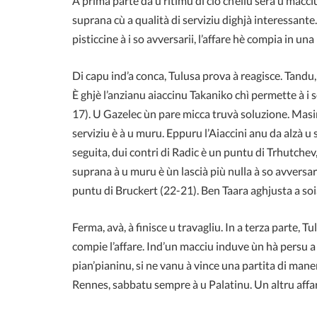
A prima parte dà u ritimu di ciò ch’ellu serà u macciu
suprana cù a qualità di serviziu dighjà interessante.
pisticcine à i so avversarii, l’affare hè compia in un
Di capu ind’a conca, Tulusa prova à reagisce. Tandu,
È ghjè l’anzianu aiaccinu Takaniko chì permette à i 
17). U Gazelec ùn pare micca truvà soluzione. Masimu
serviziu è à u muru. Eppuru l’Aiaccini anu da alzà u s
seguita, dui contri di Radic è un puntu di Trhutchev
suprana à u muru è ùn lascià più nulla à so avversa
puntu di Bruckert (22-21). Ben Taara aghjusta a soia
Ferma, avà, à finisce u travagliu. In a terza parte, T
compie l’affare. Ind’un macciu induve ùn hà persu a 
pian’pianinu, si ne vanu à vince una partita di mane
Rennes, sabbatu sempre à u Palatinu. Un altru af