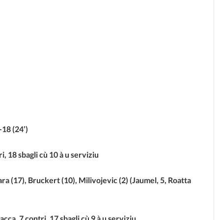
-18 (24’)
i, 18 sbagli cù 10 à u serviziu
ara (17), Bruckert (10), Milivojevic (2) (Jaumel, 5, Roatta
acca, 7 contri, 17 sbagli cù 9 à u serviziu