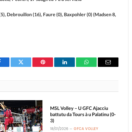
a (5), Debrouillon (16), Faure (0), Baxpohler (0) (Madsen 8,
Facebook
Twitter
Pinterest
LinkedIn
WhatsApp
Email
MSL Volley – U GFC Ajacciu
battutu da Tours à u Palatinu (0-
3)
18/01/2026
GFCA VOLLEY