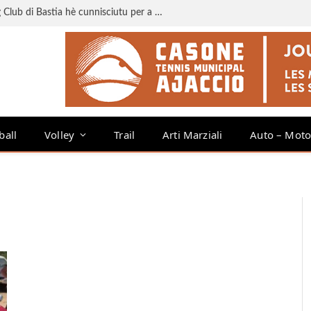
Liga 3 : u calendariu di u Sporting Club di Bastia hè cunnisciutu per a staghjoni 2026-2027
ball
Volley
Trail
Arti Marziali
Auto – Mot