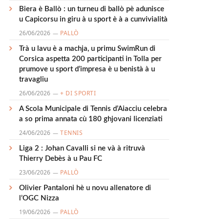
Biera è Ballò : un turneu di ballò pè adunisce
u Capicorsu in giru à u sport è à a cunvivialità
26/06/2026
PALLÒ
Trà u lavu è a machja, u primu SwimRun di
Corsica aspetta 200 participanti in Tolla per
prumove u sport d’impresa è u benistà à u
travagliu
26/06/2026
+ DI SPORTI
A Scola Municipale di Tennis d’Aiacciu celebra
a so prima annata cù 180 ghjovani licenziati
24/06/2026
TENNIS
Liga 2 : Johan Cavalli si ne và à ritruvà
Thierry Debès à u Pau FC
23/06/2026
PALLÒ
Olivier Pantaloni hè u novu allenatore di
l’OGC Nizza
19/06/2026
PALLÒ