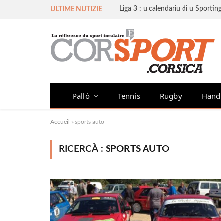
ULTIME NUTIZIE
Pallò
Tennis
Rugby
Hand
Accueil
»
sports auto
RICERCÀ :
SPORTS AUTO