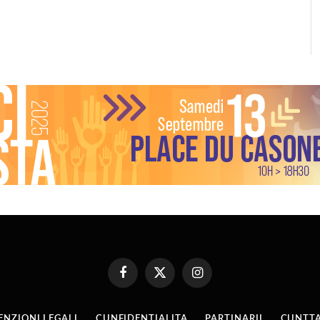
Facebook
X
Instagram
(Twitter)
ENZIONI LEGALI
CUNFIDENTIALITA
PARTINARII
CUNTTA