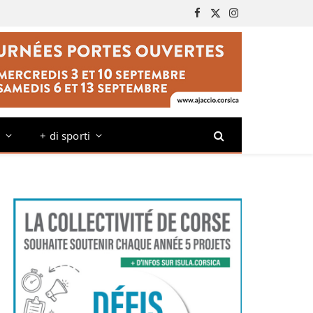
Facebook
X
Instagram
(Twitter)
o
+ di sporti