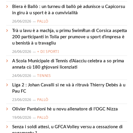
Biera è Ballò : un turneu di ballò pè adunisce u Capicorsu
in giru à u sport è à a cunvivialità
26/06/2026
PALLÒ
Trà u lavu è a machja, u primu SwimRun di Corsica aspetta
200 participanti in Tolla per prumove u sport d’impresa è
u benistà à u travagliu
26/06/2026
+ DI SPORTI
A Scola Municipale di Tennis d’Aiacciu celebra a so prima
annata cù 180 ghjovani licenziati
24/06/2026
TENNIS
Liga 2 : Johan Cavalli si ne và à ritruvà Thierry Debès à u
Pau FC
23/06/2026
PALLÒ
Olivier Pantaloni hè u novu allenatore di l’OGC Nizza
19/06/2026
PALLÒ
Senza i soldi attesi, u GFCA Volley versu a cessazione di