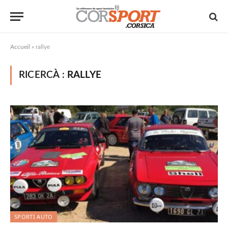
Accueil
»
rallye
RICERCÀ :
RALLYE
SPORTI AUTO