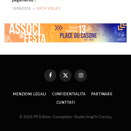
pagamentu ?
16/06/2026
GFCA VOLLEY
Facebook
X
Instagram
(Twitter)
MENZIONI LEGALI
CUNFIDENTIALITA
PARTINARII
CUNTTATI
© 2026 PP Edition. Conception : Studio Imag'In Corsica.