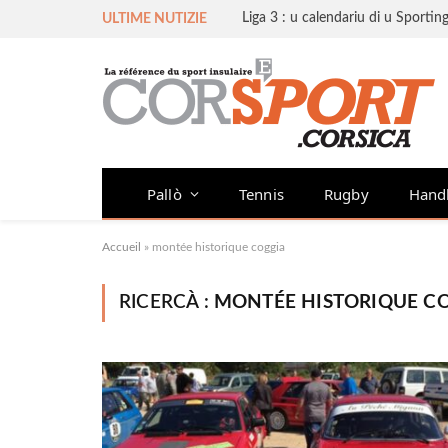
ULTIME NUTIZIE
Pallò
Tennis
Rugby
Hand
Accueil
»
montée historique coggia
RICERCÀ :
MONTÉE HISTORIQUE C