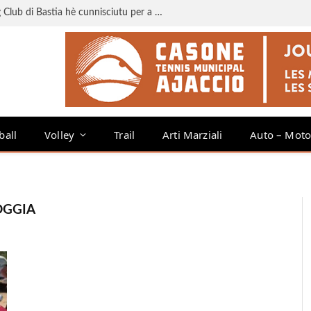
Liga 3 : u calendariu di u Sporting Club di Bastia hè cunnisciutu per a staghjoni 2026-2027
ball
Volley
Trail
Arti Marziali
Auto – Mot
OGGIA