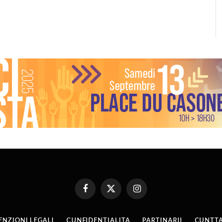
Facebook
X
Instagram
(Twitter)
ENZIONI LEGALI
CUNFIDENTIALITA
PARTINARII
CUNTTA