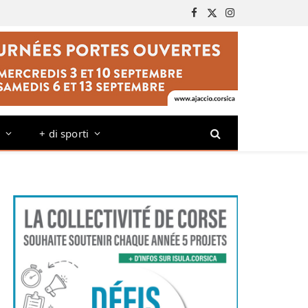
Facebook
X
Instagram
(Twitter)
o
+ di sporti