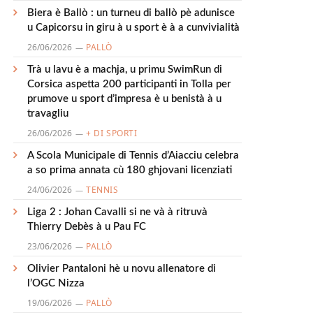
Biera è Ballò : un turneu di ballò pè adunisce
u Capicorsu in giru à u sport è à a cunvivialità
26/06/2026
PALLÒ
Trà u lavu è a machja, u primu SwimRun di
Corsica aspetta 200 participanti in Tolla per
prumove u sport d’impresa è u benistà à u
travagliu
26/06/2026
+ DI SPORTI
A Scola Municipale di Tennis d’Aiacciu celebra
a so prima annata cù 180 ghjovani licenziati
24/06/2026
TENNIS
Liga 2 : Johan Cavalli si ne và à ritruvà
Thierry Debès à u Pau FC
23/06/2026
PALLÒ
Olivier Pantaloni hè u novu allenatore di
l’OGC Nizza
19/06/2026
PALLÒ