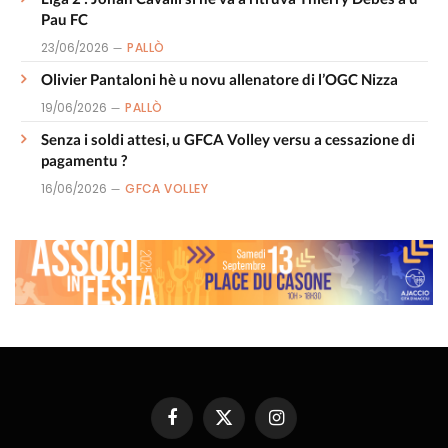
Pau FC
23/06/2026
PALLÒ
Olivier Pantaloni hè u novu allenatore di l’OGC Nizza
19/06/2026
PALLÒ
Senza i soldi attesi, u GFCA Volley versu a cessazione di
pagamentu ?
16/06/2026
GFCA VOLLEY
Facebook
X
Instagram
(Twitter)