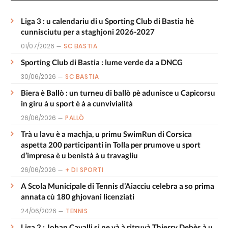
Liga 3 : u calendariu di u Sporting Club di Bastia hè
cunnisciutu per a staghjoni 2026-2027
01/07/2026
SC BASTIA
Sporting Club di Bastia : lume verde da a DNCG
30/06/2026
SC BASTIA
Biera è Ballò : un turneu di ballò pè adunisce u Capicorsu
in giru à u sport è à a cunvivialità
26/06/2026
PALLÒ
Trà u lavu è a machja, u primu SwimRun di Corsica
aspetta 200 participanti in Tolla per prumove u sport
d’impresa è u benistà à u travagliu
26/06/2026
+ DI SPORTI
A Scola Municipale di Tennis d’Aiacciu celebra a so prima
annata cù 180 ghjovani licenziati
24/06/2026
TENNIS
Liga 2 : Johan Cavalli si ne và à ritruvà Thierry Debès à u