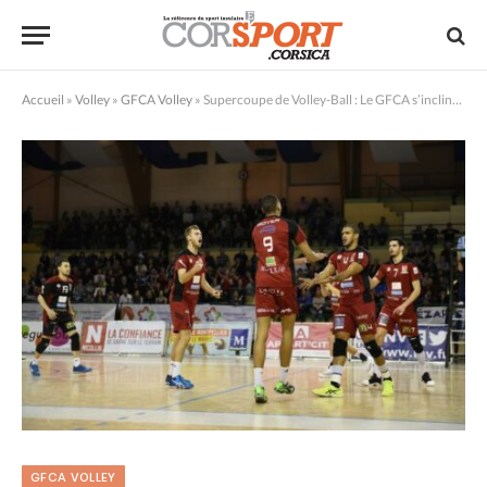
Accueil
»
Volley
»
GFCA Volley
»
Supercoupe de Volley-Ball : Le GFCA s’incline face à Chaumont
GFCA VOLLEY