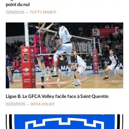
point du nul
12/09/2025
TUTT'I SPORTI
Ligue B. Le GFCA Volley facile face à Saint Quentin
02/03/2025
GFCA VOLLEY