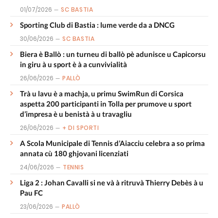
01/07/2026
SC BASTIA
Sporting Club di Bastia : lume verde da a DNCG
30/06/2026
SC BASTIA
Biera è Ballò : un turneu di ballò pè adunisce u Capicorsu
in giru à u sport è à a cunvivialità
26/06/2026
PALLÒ
Trà u lavu è a machja, u primu SwimRun di Corsica
aspetta 200 participanti in Tolla per prumove u sport
d’impresa è u benistà à u travagliu
26/06/2026
+ DI SPORTI
A Scola Municipale di Tennis d’Aiacciu celebra a so prima
annata cù 180 ghjovani licenziati
24/06/2026
TENNIS
Liga 2 : Johan Cavalli si ne và à ritruvà Thierry Debès à u
Pau FC
23/06/2026
PALLÒ