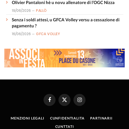
Olivier Pantaloni hè u novu allenatore di l’OGC Nizza
19/06/2026
PALLÒ
Senza i soldi attesi, u GFCA Volley versu a cessazione di
pagamentu ?
16/06/2026
GFCA VOLLEY
Facebook
X
Instagram
(Twitter)
MENZIONI LEGALI
CUNFIDENTIALITA
PARTINARII
CUNTTATI