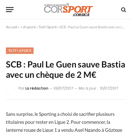
Accueil
»
+ di sporti
»
Tutt'i Sporti
»
SCB : Paul Le Guen sauve Bastia avec un chèque de 2 M€
TUTT'I SPORTI
SCB : Paul Le Guen sauve Bastia
avec un chèque de 2 M€
Par
La rédaction
08/07/2017
Mis à jour :
10/07/2017
Sans surprise, le Sporting a choisi de sacrifier plusieurs
titulaires pour rester en Ligue 2. Pour commencer, la
lanterne rouge de Ligue 1 a vendu Axel Ngando à Göztepe