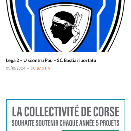
Lega 2 – U scontru Pau – SC Bastia riportatu
05/10/2024
SC BASTIA