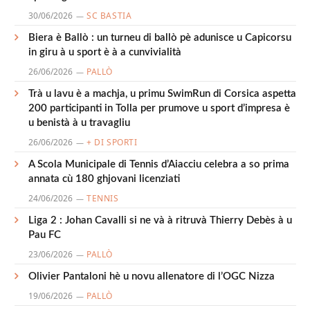
30/06/2026
SC BASTIA
Biera è Ballò : un turneu di ballò pè adunisce u Capicorsu
in giru à u sport è à a cunvivialità
26/06/2026
PALLÒ
Trà u lavu è a machja, u primu SwimRun di Corsica aspetta
200 participanti in Tolla per prumove u sport d’impresa è
u benistà à u travagliu
26/06/2026
+ DI SPORTI
A Scola Municipale di Tennis d’Aiacciu celebra a so prima
annata cù 180 ghjovani licenziati
24/06/2026
TENNIS
Liga 2 : Johan Cavalli si ne và à ritruvà Thierry Debès à u
Pau FC
23/06/2026
PALLÒ
Olivier Pantaloni hè u novu allenatore di l’OGC Nizza
19/06/2026
PALLÒ