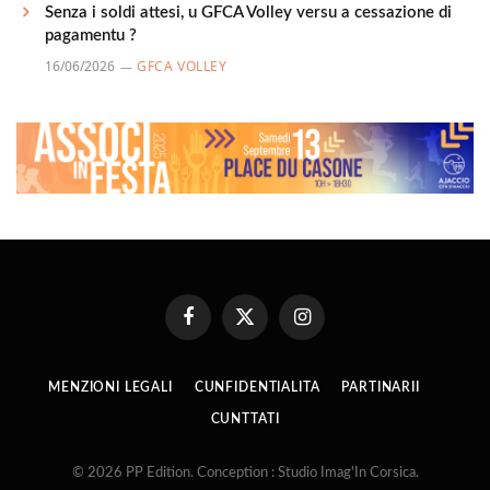
Senza i soldi attesi, u GFCA Volley versu a cessazione di
pagamentu ?
16/06/2026
GFCA VOLLEY
Facebook
X
Instagram
(Twitter)
MENZIONI LEGALI
CUNFIDENTIALITA
PARTINARII
CUNTTATI
© 2026 PP Edition. Conception : Studio Imag'In Corsica.