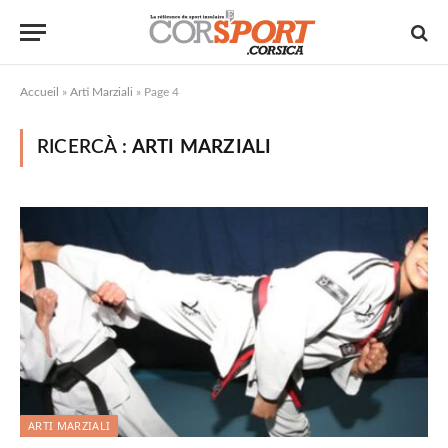
Accueil
»
Arti Marziali
»
Page 4
RICERCÀ :
ARTI MARZIALI
ARTI MARZIALI