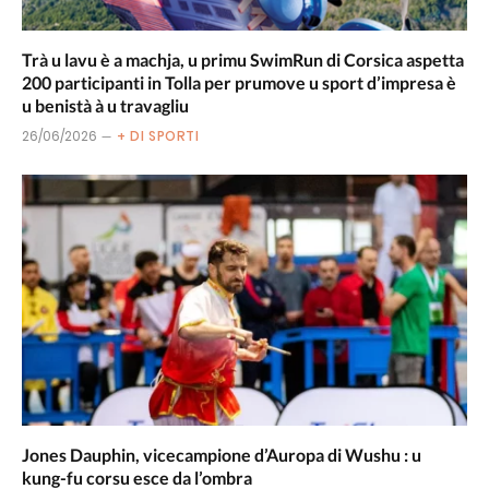
Trà u lavu è a machja, u primu SwimRun di Corsica aspetta
200 participanti in Tolla per prumove u sport d’impresa è
u benistà à u travagliu
26/06/2026
+ DI SPORTI
Jones Dauphin, vicecampione d’Auropa di Wushu : u
kung-fu corsu esce da l’ombra