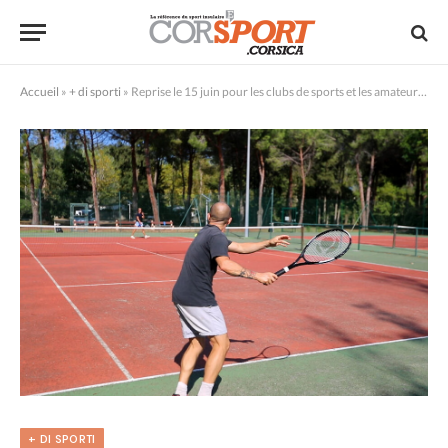
Accueil
»
+ di sporti
»
Reprise le 15 juin pour les clubs de sports et les amateurs ?
+ DI SPORTI