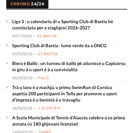
CHRONO
24/24
Liga 3 : u calendariu di u Sporting Club di Bastia hè
cunnisciutu per a staghjoni 2026-2027
01/07/2026
SC BASTIA
Sporting Club di Bastia : lume verde da a DNCG
30/06/2026
SC BASTIA
Biera è Ballò : un turneu di ballò pè adunisce u Capicorsu
in giru à u sport è à a cunvivialità
26/06/2026
PALLÒ
Trà u lavu è a machja, u primu SwimRun di Corsica
aspetta 200 participanti in Tolla per prumove u sport
d’impresa è u benistà à u travagliu
26/06/2026
+ DI SPORTI
A Scola Municipale di Tennis d’Aiacciu celebra a so prima
annata cù 180 ghjovani licenziati
24/06/2026
TENNIS