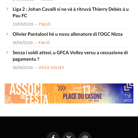
Liga 2 : Johan Cavalli si ne và à ritruvà Thierry Debès à u
Pau FC
23/06/2026
PALLÒ
Olivier Pantaloni hè u novu allenatore di l’OGC Nizza
19/06/2026
PALLÒ
Senza i soldi attesi, u GFCA Volley versu a cessazione di
pagamentu ?
16/06/2026
GFCA VOLLEY