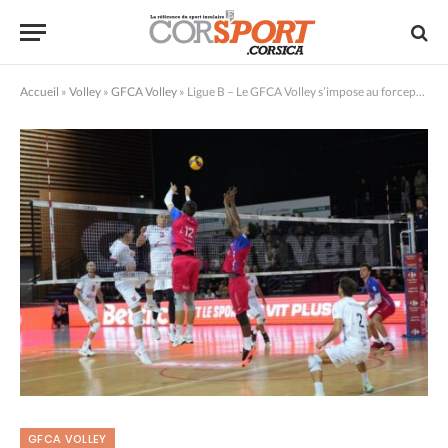
Accueil
»
Volley
»
GFCA Volley
»
Ligue B – Le GFCA Volley s’impose au forceps face à Martigues
GFCA VOLLEY