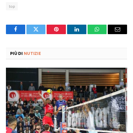
top
Facebook
Twitter
Pinterest
LinkedIn
WhatsApp
Email
PIÙ DI
NUTIZIE