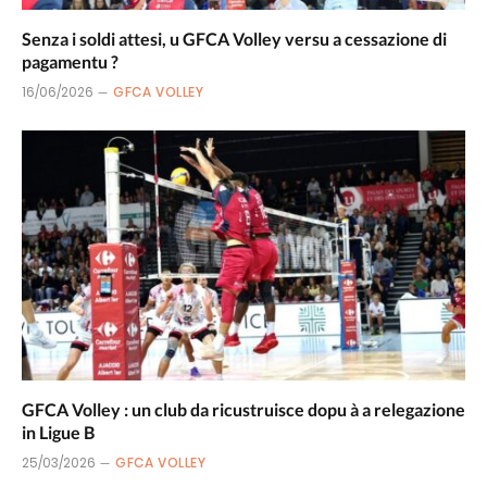
Senza i soldi attesi, u GFCA Volley versu a cessazione di
pagamentu ?
16/06/2026
GFCA VOLLEY
GFCA Volley : un club da ricustruisce dopu à a relegazione
in Ligue B
25/03/2026
GFCA VOLLEY