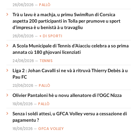
26/06/2026
PALLÒ
Trà u lavu è a machja, u primu SwimRun di Corsica
aspetta 200 participanti in Tolla per prumove u sport
d’impresa è u benistà à u travagliu
26/06/2026
+ DI SPORTI
A Scola Municipale di Tennis d’Aiacciu celebra a so prima
annata cù 180 ghjovani licenziati
24/06/2026
TENNIS
Liga 2 : Johan Cavalli si ne và à ritruvà Thierry Debès à u
Pau FC
23/06/2026
PALLÒ
Olivier Pantaloni hè u novu allenatore di l’OGC Nizza
19/06/2026
PALLÒ
Senza i soldi attesi, u GFCA Volley versu a cessazione di
pagamentu ?
16/06/2026
GFCA VOLLEY