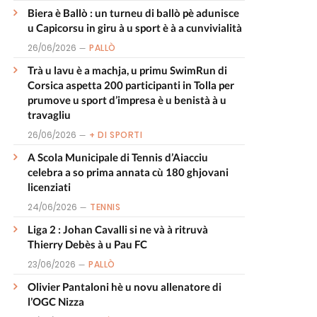
Biera è Ballò : un turneu di ballò pè adunisce
u Capicorsu in giru à u sport è à a cunvivialità
26/06/2026
PALLÒ
Trà u lavu è a machja, u primu SwimRun di
Corsica aspetta 200 participanti in Tolla per
prumove u sport d’impresa è u benistà à u
travagliu
26/06/2026
+ DI SPORTI
A Scola Municipale di Tennis d’Aiacciu
celebra a so prima annata cù 180 ghjovani
licenziati
24/06/2026
TENNIS
Liga 2 : Johan Cavalli si ne và à ritruvà
Thierry Debès à u Pau FC
23/06/2026
PALLÒ
Olivier Pantaloni hè u novu allenatore di
l’OGC Nizza