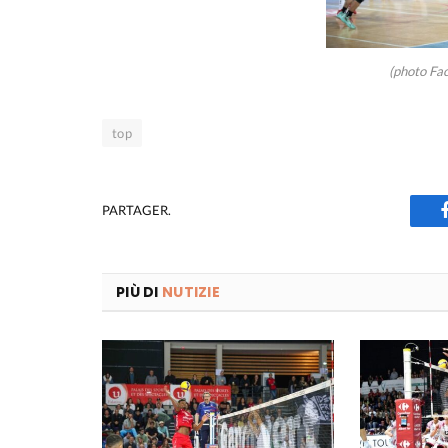
(photo Fa
top
PARTAGER.
PIÙ DI
NUTIZIE