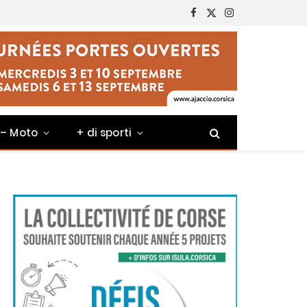
Facebook
X
Instagram
(Twitter)
 – Moto
+ di sporti