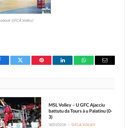
cebook GFCA Volley)
Facebook
Twitter
Pinterest
LinkedIn
WhatsApp
Email
MSL Volley – U GFC Ajacciu
battutu da Tours à u Palatinu (0-
3)
18/01/2026
GFCA VOLLEY