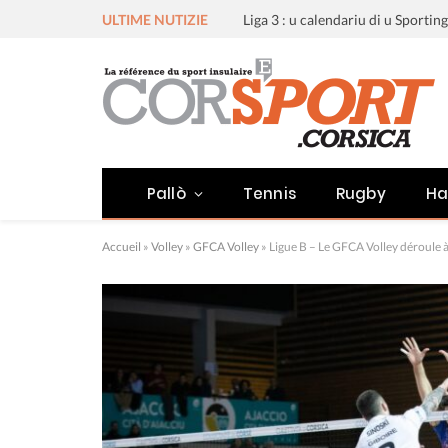
ULTIME NUTIZIE
Pallò
Tennis
Rugby
Ha
Accueil
»
Volley
»
GFCA Volley
»
Ligue B – Le GFCA Volley déroule 