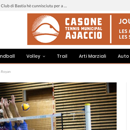
Liga 3 : u calendariu di u Sporting Club di Bastia hè cunnisciutu per a staghjoni 2026-2027
ndball
Volley
Trail
Arti Marziali
Auto
à Royan