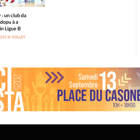
: un club da
 dopu à a
in Ligue B
GFCA VOLLEY