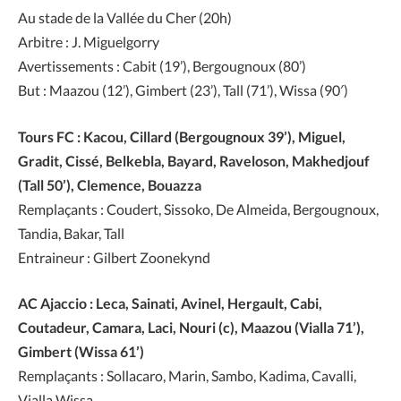
Au stade de la Vallée du Cher (20h)
Arbitre : J. Miguelgorry
Avertissements : Cabit (19’), Bergougnoux (80’)
But : Maazou (12’), Gimbert (23’), Tall (71’), Wissa (90′)
Tours FC : Kacou, Cillard (Bergougnoux 39’), Miguel,
Gradit, Cissé, Belkebla, Bayard, Raveloson, Makhedjouf
(Tall 50’), Clemence, Bouazza
Remplaçants : Coudert, Sissoko, De Almeida, Bergougnoux,
Tandia, Bakar, Tall
Entraineur : Gilbert Zoonekynd
AC Ajaccio : Leca, Sainati, Avinel, Hergault, Cabi,
Coutadeur, Camara, Laci, Nouri (c), Maazou (Vialla 71’),
Gimbert (Wissa 61’)
Remplaçants : Sollacaro, Marin, Sambo, Kadima, Cavalli,
Vialla Wissa,