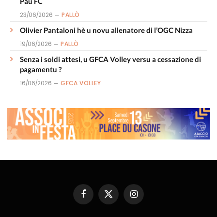
Pau FC
23/06/2026
PALLÒ
Olivier Pantaloni hè u novu allenatore di l’OGC Nizza
19/06/2026
PALLÒ
Senza i soldi attesi, u GFCA Volley versu a cessazione di
pagamentu ?
16/06/2026
GFCA VOLLEY
Facebook
X
Instagram
(Twitter)