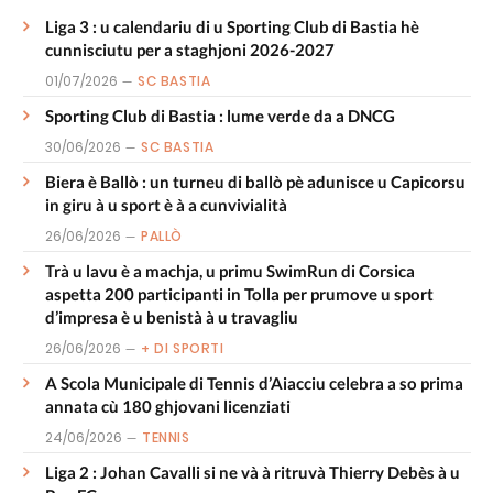
Liga 3 : u calendariu di u Sporting Club di Bastia hè
cunnisciutu per a staghjoni 2026-2027
01/07/2026
SC BASTIA
Sporting Club di Bastia : lume verde da a DNCG
30/06/2026
SC BASTIA
Biera è Ballò : un turneu di ballò pè adunisce u Capicorsu
in giru à u sport è à a cunvivialità
26/06/2026
PALLÒ
Trà u lavu è a machja, u primu SwimRun di Corsica
aspetta 200 participanti in Tolla per prumove u sport
d’impresa è u benistà à u travagliu
26/06/2026
+ DI SPORTI
A Scola Municipale di Tennis d’Aiacciu celebra a so prima
annata cù 180 ghjovani licenziati
24/06/2026
TENNIS
Liga 2 : Johan Cavalli si ne và à ritruvà Thierry Debès à u