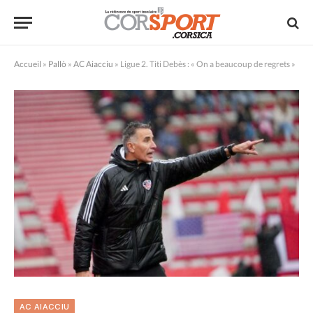
Accueil
»
Pallò
»
AC Aiacciu
»
Ligue 2. Titi Debès : « On a beaucoup de regrets »
AC AIACCIU