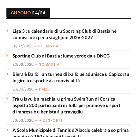
CHRONO
24/24
Liga 3 : u calendariu di u Sporting Club di Bastia hè
cunnisciutu per a staghjoni 2026-2027
01/07/2026
SC BASTIA
Sporting Club di Bastia : lume verde da a DNCG
30/06/2026
SC BASTIA
Biera è Ballò : un turneu di ballò pè adunisce u Capicorsu
in giru à u sport è à a cunvivialità
26/06/2026
PALLÒ
Trà u lavu è a machja, u primu SwimRun di Corsica
aspetta 200 participanti in Tolla per prumove u sport
d’impresa è u benistà à u travagliu
26/06/2026
+ DI SPORTI
A Scola Municipale di Tennis d’Aiacciu celebra a so prima
annata cù 180 ghjovani licenziati